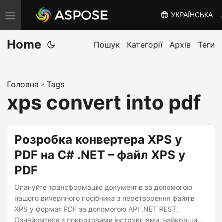
УКРАЇНСЬКА
T
o
Home
g
Пошук
Категорії
Архів
Теги
g
l
Головна
»
Tags
e
xps convert into pdf
n
a
v
Розробка конвертера XPS у
i
PDF на C# .NET – файл XPS у
g
PDF
a
t
Опануйте трансформацію документів за допомогою
i
нашого вичерпного посібника з перетворення файлів
XPS у формат PDF за допомогою API .NET REST.
o
Ознайомтеся з покроковими інструкціями, найкращими