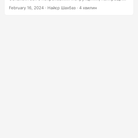
n
практиками та прикладами кодування, щоб
February 16, 2024
· Найєр Шахбаз · 4 хвилин
оптимізувати робочий процес і вдосконалити процес
керування документами.