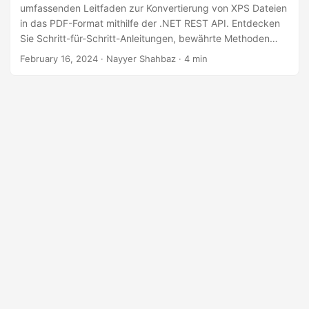
a
umfassenden Leitfaden zur Konvertierung von XPS Dateien
l
in das PDF-Format mithilfe der .NET REST API. Entdecken
Sie Schritt-für-Schritt-Anleitungen, bewährte Methoden
t
und Codierungsbeispiele, um Ihren Workflow zu optimieren
February 16, 2024
· Nayyer Shahbaz · 4 min
e
und Ihren Dokumentenverwaltungsprozess zu verbessern.
n