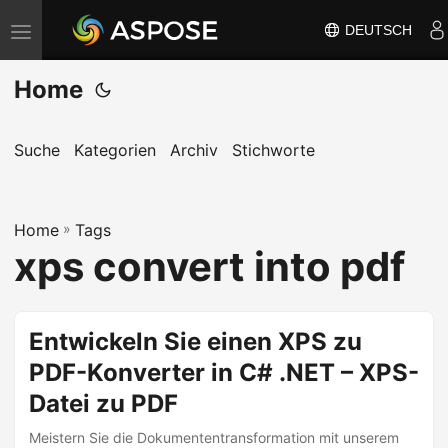
DEUTSCH
N
a
Home
v
i
g
Suche
Kategorien
Archiv
Stichworte
a
t
Home
i
»
Tags
xps convert into pdf
o
n
u
Entwickeln Sie einen XPS zu
m
PDF-Konverter in C# .NET – XPS-
s
c
Datei zu PDF
h
Meistern Sie die Dokumententransformation mit unserem