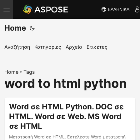
ΕΛΛΗΝΙΚΆ
Ε
ν
Home
α
λ
λ
Αναζήτηση
Κατηγορίες
Αρχείο
Ετικέτες
α
γ
Home
ή
»
Tags
word to html python
π
λ
ο
Word σε HTML Python. DOC σε
ή
HTML. Word σε Web. MS Word
γ
η
σε HTML
σ
Μετατροπή Word σε HTML. Εκτελέστε Word μετατροπή