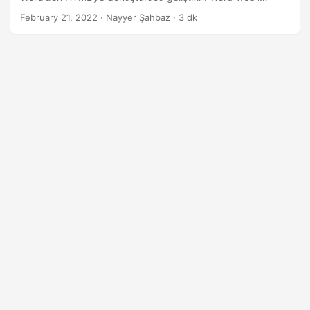
i
çevrimiçi gerçekleştirin
February 21, 2022
· Nayyer Şahbaz · 3 dk
r