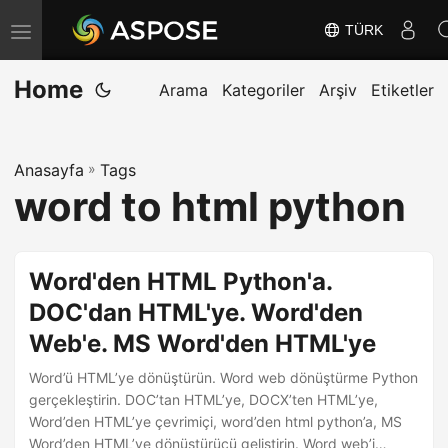
TÜRK
G
e
Home
z
Arama
Kategoriler
Arşiv
Etiketler
i
n
Anasayfa
»
Tags
m
word to html python
e
y
i
Word'den HTML Python'a.
D
DOC'dan HTML'ye. Word'den
e
Web'e. MS Word'den HTML'ye
ğ
i
Word’ü HTML’ye dönüştürün. Word web dönüştürme Python
ş
gerçekleştirin. DOC’tan HTML’ye, DOCX’ten HTML’ye,
Word’den HTML’ye çevrimiçi, word’den html python’a, MS
t
Word’den HTML’ye dönüştürücü geliştirin. Word web’i