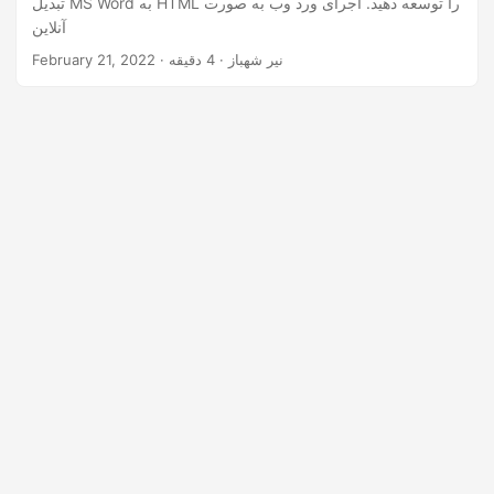
تبدیل MS Word به HTML را توسعه دهید. اجرای ورد وب به صورت
n
آنلاین
· نیر شهباز · 4 دقیقه
February 21, 2022