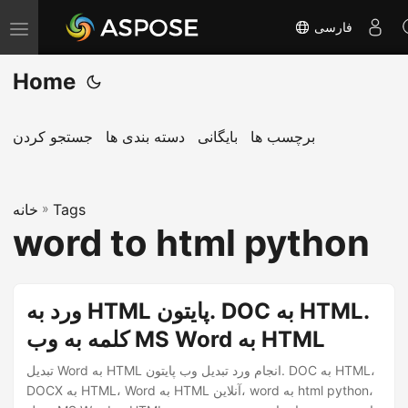
فارسی
T
o
Home
g
g
l
برچسب ها
بایگانی
دسته بندی ها
جستجو کردن
e
n
Tags
»
a
خانه
word to html python
v
i
g
ورد به HTML پایتون. DOC به HTML.
a
کلمه به وب MS Word به HTML
t
i
تبدیل Word به HTML انجام ورد تبدیل وب پایتون. DOC به HTML،
o
DOCX به HTML، Word به HTML آنلاین، word به html python،