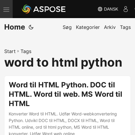
DANSK
S
k
Home
i
Søg
Kategorier
Arkiv
Tags
f
t
Start
»
Tags
n
word to html python
a
v
i
Word til HTML Python. DOC til
g
HTML. Word til web. MS Word til
a
HTML
t
i
Konverter Word til HTML. Udfør Word-webkonvertering
o
Python. Udvikl DOC til HTML, DOCX til HTML, Word til
HTML online, ord til html python, MS Word til HTML
n
konverter. Udfør Word web online