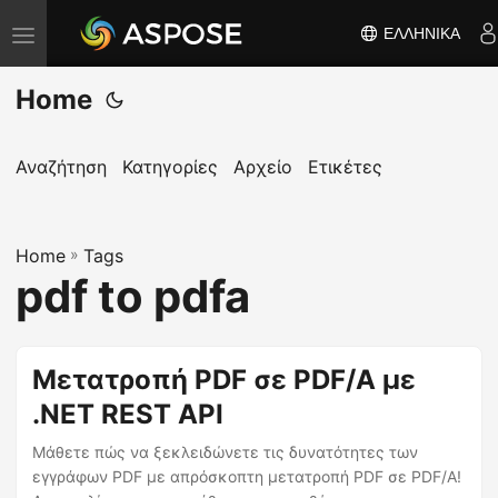
ΕΛΛΗΝΙΚΆ
Ε
ν
Home
α
λ
λ
Αναζήτηση
Κατηγορίες
Αρχείο
Ετικέτες
α
γ
Home
ή
»
Tags
pdf to pdfa
π
λ
ο
Μετατροπή PDF σε PDF/A με
ή
.NET REST API
γ
η
Μάθετε πώς να ξεκλειδώνετε τις δυνατότητες των
σ
εγγράφων PDF με απρόσκοπτη μετατροπή PDF σε PDF/A!