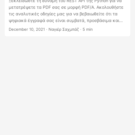
Ξεκλειδώστε τη δύναμη του REST API της Python για να
μετατρέψετε τα PDF σας σε μορφή PDF/A. Ακολουθήστε
τις αναλυτικές οδηγίες μας για να βεβαιωθείτε ότι τα
ψηφιακά έγγραφά σας είναι συμβατά, προσβάσιμα και
ασφαλή για το μέλλον. Επομένως, δοκιμάστε αυτήν την
December 10, 2021
· Ναγιέρ Σαχμπάζ · 5 min
απλή διαδικασία, δίνοντάς σας τη δυνατότητα να
ασφαλίσετε τα ψηφιακά σας έγγραφα για το μέλλον με
ευκολία και αποτελεσματικότητα.