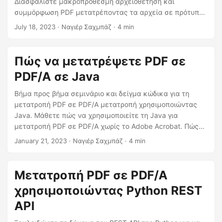
Διασφαλίστε μακροπρόθεσμη αρχειοθέτηση και
η
συμμόρφωση PDF μετατρέποντας τα αρχεία σε πρότυπο
ς
PDF/A χρησιμοποιώντας το ισχυρό μας .NET REST API.
July 18, 2023
· Ναγιέρ Σαχμπάζ · 4 min
Απελευθερώστε τις δυνατότητες του Aspose.PDF Cloud
SDK για .NET και μετατρέψτε εύκολα τα αρχεία PDF σας
σε μορφή PDF/A διαδικτυακά.
Πώς να μετατρέψετε PDF σε
PDF/A σε Java
Βήμα προς βήμα σεμινάριο και δείγμα κώδικα για τη
μετατροπή PDF σε PDF/A μετατροπή χρησιμοποιώντας
Java. Μάθετε πώς να χρησιμοποιείτε τη Java για
μετατροπή PDF σε PDF/A χωρίς το Adobe Acrobat. Πώς
να αναπτύξετε PDF σε PDF/ένα μετατροπέα για
January 21, 2023
· Ναγιέρ Σαχμπάζ · 4 min
μεμονωμένη επεξεργασία PDf ή ομαδική επεξεργασία
πολλών αρχείων. Οδηγός για τη μετατροπή PDF σε PDF/A
online όπου μπορείτε να αποθηκεύσετε PDF σε PDF/A-1a
Μετατροπή PDF σε PDF/A
ή PDF σε PDF/A-1b χρησιμοποιώντας Java. Ο οδηγός μας
χρησιμοποιώντας Python REST
κάνει εύκολη τη μετατροπή PDF σε PDF/A με λιγότερες
γραμμές κώδικα.
API