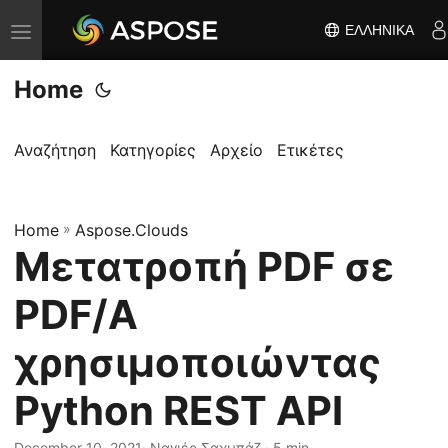
ΕΛΛΗΝΙΚΆ
Ε
ν
Home
α
λ
λ
Αναζήτηση
Κατηγορίες
Αρχείο
Ετικέτες
α
γ
Home
ή
»
Aspose.Clouds
Μετατροπή PDF σε
π
λ
PDF/A
ο
ή
χρησιμοποιώντας
γ
Python REST API
η
σ
December 10, 2021
· Ναγιέρ Σαχμπάζ · 5 min