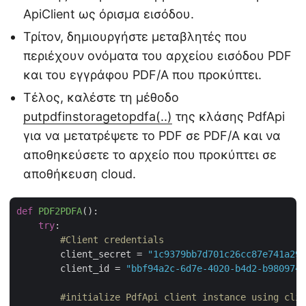
ApiClient ως όρισμα εισόδου.
Τρίτον, δημιουργήστε μεταβλητές που
περιέχουν ονόματα του αρχείου εισόδου PDF
και του εγγράφου PDF/A που προκύπτει.
Τέλος, καλέστε τη μέθοδο
putpdfinstoragetopdfa(..)
της κλάσης PdfApi
για να μετατρέψετε το PDF σε PDF/A και να
αποθηκεύσετε το αρχείο που προκύπτει σε
αποθήκευση cloud.
def
PDF2PDFA
():
try
:

#Client credentials
        client_secret = 
"1c9379bb7d701c26cc87e741a299
        client_id = 
"bbf94a2c-6d7e-4020-b4d2-b9809741
#initialize PdfApi client instance using clie