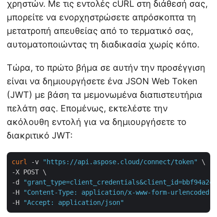
χρηστών. Με τις εντολές cURL στη διάθεσή σας,
μπορείτε να ενορχηστρώσετε απρόσκοπτα τη
μετατροπή απευθείας από το τερματικό σας,
αυτοματοποιώντας τη διαδικασία χωρίς κόπο.
Τώρα, το πρώτο βήμα σε αυτήν την προσέγγιση
είναι να δημιουργήσετε ένα JSON Web Token
(JWT) με βάση τα μεμονωμένα διαπιστευτήρια
πελάτη σας. Επομένως, εκτελέστε την
ακόλουθη εντολή για να δημιουργήσετε το
διακριτικό JWT:
curl
 -v 
"https://api.aspose.cloud/connect/token"
 \

-X POST \

-d 
"grant_type=client_credentials&client_id=bbf94a2c-
-H 
"Content-Type: application/x-www-form-urlencoded"
 
-H 
"Accept: application/json"