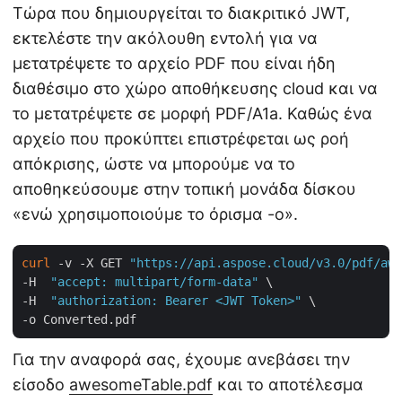
Τώρα που δημιουργείται το διακριτικό JWT,
εκτελέστε την ακόλουθη εντολή για να
μετατρέψετε το αρχείο PDF που είναι ήδη
διαθέσιμο στο χώρο αποθήκευσης cloud και να
το μετατρέψετε σε μορφή PDF/A1a. Καθώς ένα
αρχείο που προκύπτει επιστρέφεται ως ροή
απόκρισης, ώστε να μπορούμε να το
αποθηκεύσουμε στην τοπική μονάδα δίσκου
«ενώ χρησιμοποιούμε το όρισμα -o».
curl
 -v -X GET 
"https://api.aspose.cloud/v3.0/pdf/awe
-H  
"accept: multipart/form-data"
 \

-H  
"authorization: Bearer <JWT Token>"
 \

Για την αναφορά σας, έχουμε ανεβάσει την
είσοδο
awesomeTable.pdf
και το αποτέλεσμα