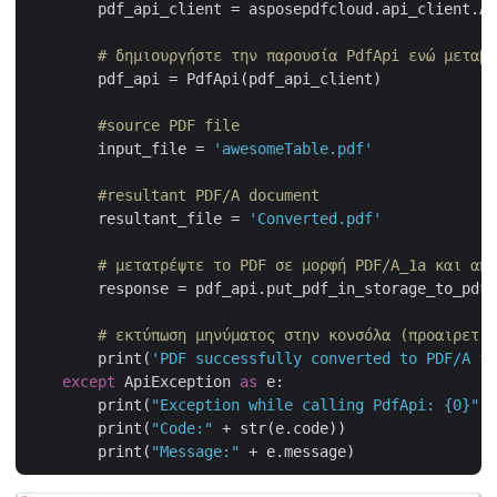
        pdf_api_client = asposepdfcloud.api_client.Ap
# δημιουργήστε την παρουσία PdfApi ενώ μεταβι
        pdf_api = PdfApi(pdf_api_client)

#source PDF file
        input_file = 
'awesomeTable.pdf'
#resultant PDF/A document
        resultant_file = 
'Converted.pdf'
# μετατρέψτε το PDF σε μορφή PDF/A_1a και απο
        response = pdf_api.put_pdf_in_storage_to_pdf_
# εκτύπωση μηνύματος στην κονσόλα (προαιρετικ
        print(
'PDF successfully converted to PDF/A fo
except
 ApiException 
as
 e:

        print(
"Exception while calling PdfApi: {0}"
.f
        print(
"Code:"
 + str(e.code))

        print(
"Message:"