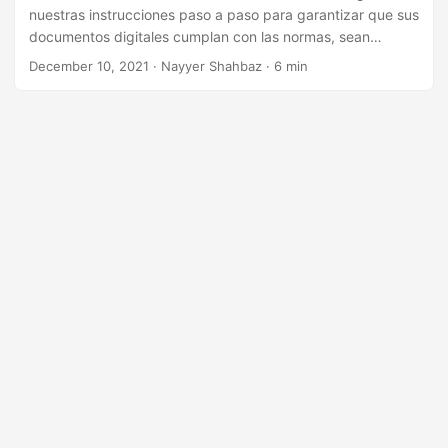
nuestras instrucciones paso a paso para garantizar que sus
documentos digitales cumplan con las normas, sean
accesibles y estén preparados para el futuro. Por lo tanto,
December 10, 2021
· Nayyer Shahbaz · 6 min
pruebe este sencillo proceso que le permitirá proteger sus
documentos digitales para el futuro con facilidad y
eficiencia.