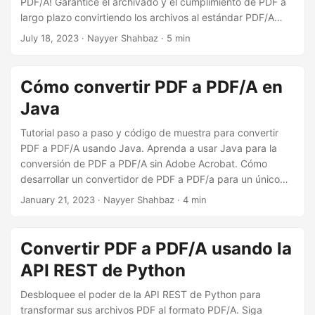
PDF/A! Garantice el archivado y el cumplimiento de PDF a
i
largo plazo convirtiendo los archivos al estándar PDF/A
ó
utilizando nuestra potente API REST .NET. Libere el
July 18, 2023
· Nayyer Shahbaz · 5 min
n
potencial de Aspose.PDF Cloud SDK para .NET y convierta
sin esfuerzo sus archivos PDF al formato PDF/A en línea.
Cómo convertir PDF a PDF/A en
Java
Tutorial paso a paso y código de muestra para convertir
PDF a PDF/A usando Java. Aprenda a usar Java para la
conversión de PDF a PDF/A sin Adobe Acrobat. Cómo
desarrollar un convertidor de PDF a PDF/a para un único
PDF o procesamiento por lotes de varios archivos. Guía
January 21, 2023
· Nayyer Shahbaz · 4 min
para convertir PDF a PDF/A en línea donde puede guardar
PDF a PDF/A-1a o PDF a PDF/A-1b usando Java. Nuestra
guía facilita la conversión de PDF a PDF/A con menos líneas
Convertir PDF a PDF/A usando la
de código.
API REST de Python
Desbloquee el poder de la API REST de Python para
transformar sus archivos PDF al formato PDF/A. Siga