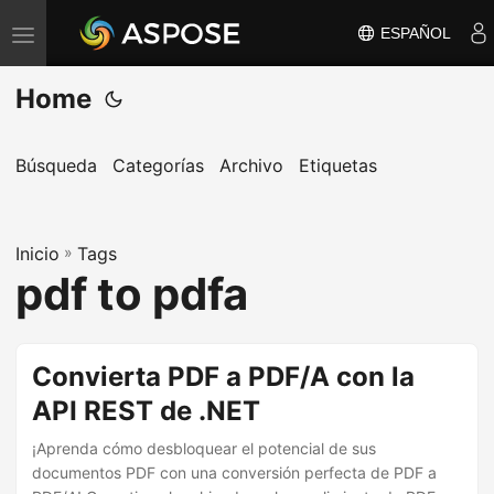
ESPAÑOL
A
l
Home
t
e
r
Búsqueda
Categorías
Archivo
Etiquetas
n
a
Inicio
r
»
Tags
pdf to pdfa
n
a
v
Convierta PDF a PDF/A con la
e
API REST de .NET
g
a
¡Aprenda cómo desbloquear el potencial de sus
c
documentos PDF con una conversión perfecta de PDF a