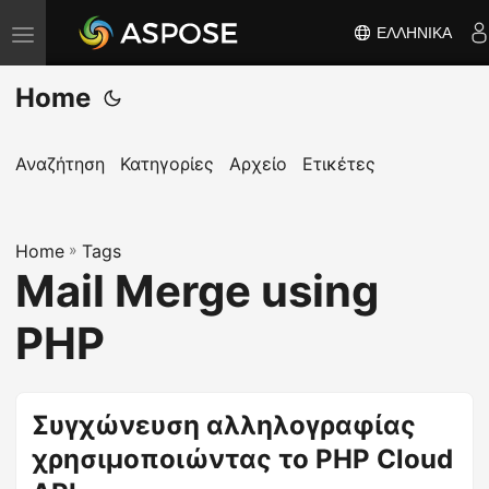
ΕΛΛΗΝΙΚΆ
Ε
ν
Home
α
λ
λ
Αναζήτηση
Κατηγορίες
Αρχείο
Ετικέτες
α
γ
Home
ή
»
Tags
Mail Merge using
π
λ
PHP
ο
ή
γ
Συγχώνευση αλληλογραφίας
η
χρησιμοποιώντας το PHP Cloud
σ