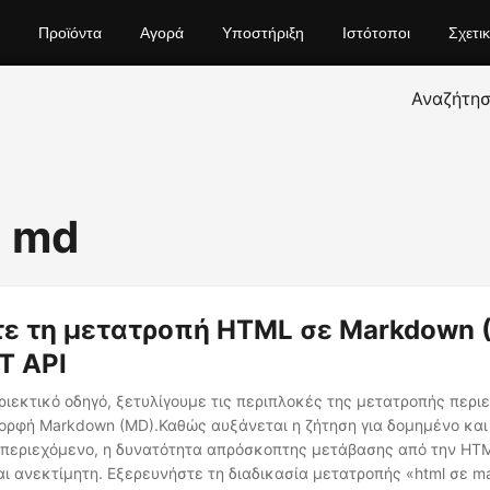
Προϊόντα
Αγορά
Υποστήριξη
Ιστότοποι
Σχετι
Αναζήτη
o md
ε τη μετατροπή HTML σε Markdown 
T API
ριεκτικό οδηγό, ξετυλίγουμε τις περιπλοκές της μετατροπής περ
μορφή Markdown (MD).Καθώς αυξάνεται η ζήτηση για δομημένο κα
περιεχόμενο, η δυνατότητα απρόσκοπτης μετάβασης από την HT
ι ανεκτίμητη. Εξερευνήστε τη διαδικασία μετατροπής «html σε 