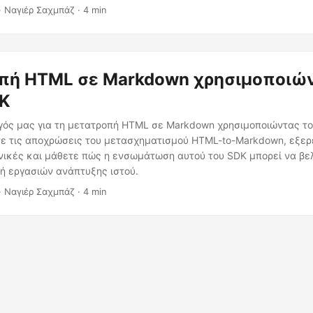
μοποιώντας το .NET REST API, διασφαλίζοντας ότι το περιεχόμενό
· Ναγιέρ Σαχμπάζ · 4 min
νώ προσαρμόζεται στη βελτιωμένη δομή του Markdown.
πή HTML σε Markdown χρησιμοποιών
DK
ηγός μας για τη μετατροπή HTML σε Markdown χρησιμοποιώντας το
ε τις αποχρώσεις του μετασχηματισμού HTML-to-Markdown, εξε
νικές και μάθετε πώς η ενσωμάτωση αυτού του SDK μπορεί να βε
ή εργασιών ανάπτυξης ιστού.
· Ναγιέρ Σαχμπάζ · 4 min