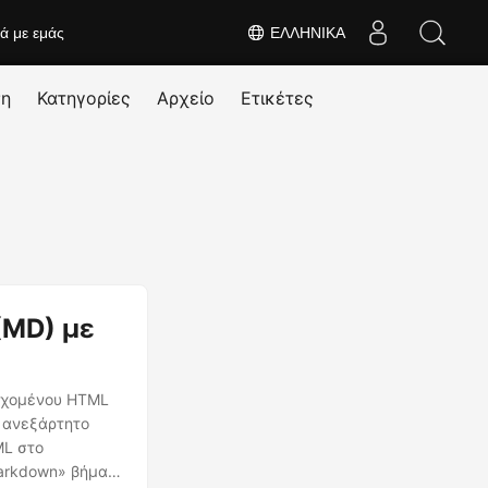
κά με εμάς
ΕΛΛΗΝΙΚΆ
ση
Κατηγορίες
Αρχείο
Ετικέτες
(MD) με
ιεχομένου HTML
ι ανεξάρτητο
ML στο
markdown» βήμα