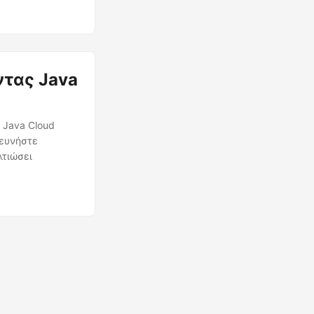
 σας διατηρεί
τας Java
 Java Cloud
ρευνήστε
λτιώσει