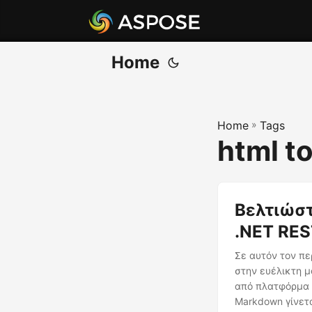
Home
Home
»
Tags
html t
Βελτιώστ
.NET RES
Σε αυτόν τον πε
στην ευέλικτη 
από πλατφόρμα 
Markdown γίνετα