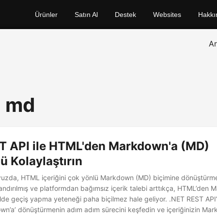
Ürünler
Satın Al
Destek
Websites
Hakkı
A
o md
T API ile HTML'den Markdown'a (MD)
 Kolaylaştırın
vuzda, HTML içeriğini çok yönlü Markdown (MD) biçimine dönüştürmeni
andırılmış ve platformdan bağımsız içerik talebi arttıkça, HTML’den 
ilde geçiş yapma yeteneği paha biçilmez hale geliyor. .NET REST API’
wn’a’ dönüştürmenin adım adım sürecini keşfedin ve içeriğinizin Mark