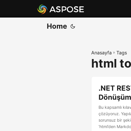
Home
Anasayfa
»
Tags
html t
.NET RES
Dönüşümü
Bu kapsamlı kıla
çözüyoruz. Yapıl
sorunsuz bir şek
‘html’den Markdo