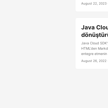
yapısına uyum sa
August 22, 2023
Java Clo
dönüştür
Java Cloud SDK’y
HTML’den Markdow
entegre etmenin w
August 26, 2022