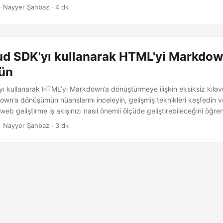
ğlarken özünü korumasını sağlayın.
· Nayyer Şahbaz · 4 dk
ud SDK'yı kullanarak HTML'yi Markdow
ün
ı kullanarak HTML’yi Markdown’a dönüştürmeye ilişkin eksiksiz kıla
n’a dönüşümün nüanslarını inceleyin, gelişmiş teknikleri keşfedin v
eb geliştirme iş akışınızı nasıl önemli ölçüde geliştirebileceğini öğren
· Nayyer Şahbaz · 3 dk