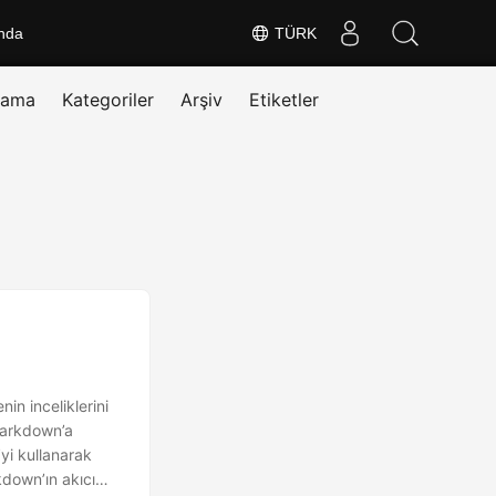
nda
TÜRK
rama
Kategoriler
Arşiv
Etiketler
n inceliklerini
Markdown’a
yi kullanarak
down’ın akıcı