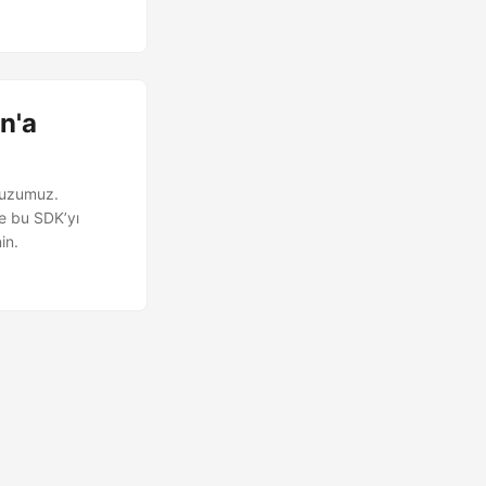
n'a
vuzumuz.
e bu SDK’yı
in.