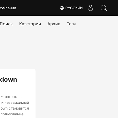
компании
РУССКИЙ
Поиск
Категории
Архив
Теги
kdown
-контента в
 и независимый
down становится
использованием