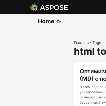
Home
Главная
»
Tags
html t
Оптимиз
(MD) с п
В этом подробн
универсальный 
от платформы к
бесценной. Изу