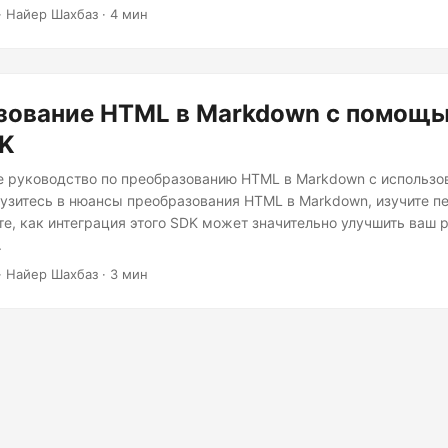
гарантируя, что ваш контент сохранит свою суть, адаптируясь к
· Найер Шахбаз · 4 мин
ой структуре Markdown.
зование HTML в Markdown с помощь
DK
 руководство по преобразованию HTML в Markdown с использо
рузитесь в нюансы преобразования HTML в Markdown, изучите 
те, как интеграция этого SDK может значительно улучшить ваш 
.
· Найер Шахбаз · 3 мин