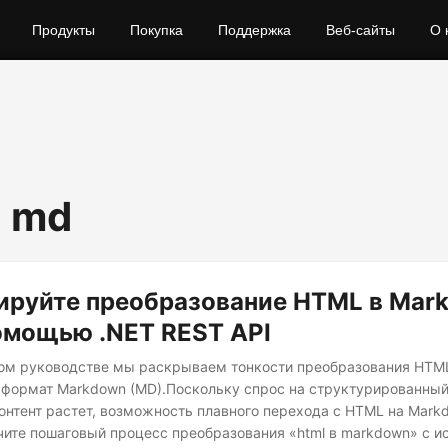
Продукты
Покупка
Поддержка
Веб-сайты
О 
o md
ируйте преобразование HTML в Mar
омощью .NET REST API
ом руководстве мы раскрываем тонкости преобразования HTML
формат Markdown (MD).Поскольку спрос на структурированный
онтент растет, возможность плавного перехода с HTML на Mark
чите пошаговый процесс преобразования «html в markdown» с 