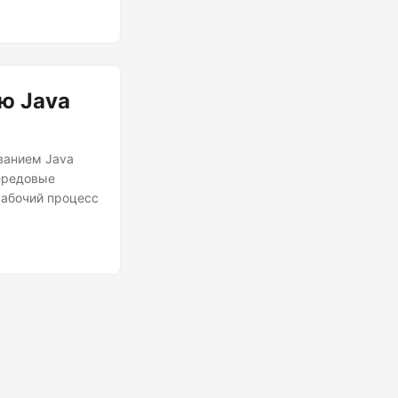
ю Java
ванием Java
передовые
рабочий процесс