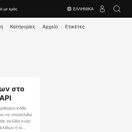
κά με εμάς
ΕΛΛΗΝΙΚΆ
ση
Κατηγορίες
Αρχείο
Ετικέτες
ων στο
API
εριθώριο κάθε
και τα υποσέλιδα
άθε σελίδα ενός
ελίδων ή οι