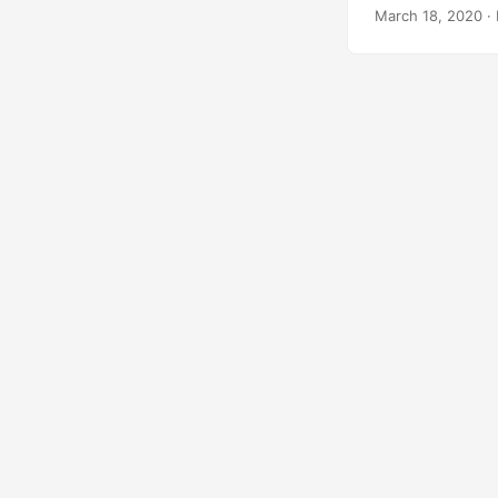
δηλώσεις αποποί
March 18, 2020
· 
δυνατότητες πρ
δίνει τη δυνατ