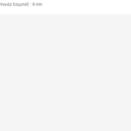
ησης ευθυνών σε έγγραφα. Όταν χρησιμοποιείτε το MS Word, παρέ
Ναγιέρ Σαχμπάζ · 8 min
οσθήκης κεφαλίδων και υποσέλιδων με βάση προκαθορισμένες δι
ότητα να προσθέτετε προσαρμοσμένες κεφαλίδες και υποσέλιδα.