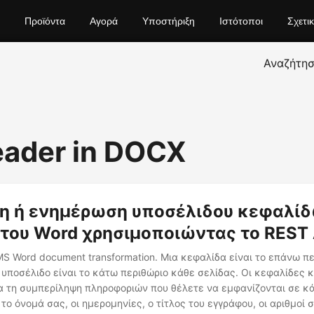
Προϊόντα
Αγορά
Υποστήριξη
Ιστότοποι
Σχετι
Αναζήτη
ader in DOCX
η ή ενημέρωση υποσέλιδου κεφαλίδ
του Word χρησιμοποιώντας το REST 
 MS Word document transformation. Μια κεφαλίδα είναι το επάνω π
 υποσέλιδο είναι το κάτω περιθώριο κάθε σελίδας. Οι κεφαλίδες 
ια τη συμπερίληψη πληροφοριών που θέλετε να εμφανίζονται σε κ
το όνομά σας, οι ημερομηνίες, ο τίτλος του εγγράφου, οι αριθμοί σ