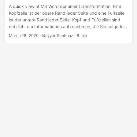
a
A quick view of MS Word document transformation. Eine
l
Kopfzeile ist der obere Rand jeder Seite und eine Fußzeile
t
ist der untere Rand jeder Seite. Kopf und Fußzeilen sind
nützlich, um Informationen aufzunehmen, die Sie auf jeder
e
Seite eines Dokuments anzeigen möchten, wie z. B. Ihren
n
March 18, 2020
· Nayyer Shahbaz · 8 min
Namen, Daten, den Titel des Dokuments, Seitenzahlen
oder Haftungsausschlüsse zu Dokumenten. Wenn Sie MS
Word verwenden, können Sie Kopf und Fußzeilen basierend
auf vordefinierten Layouts hinzufügen oder
benutzerdefinierte Kopf und Fußzeilen hinzufügen.