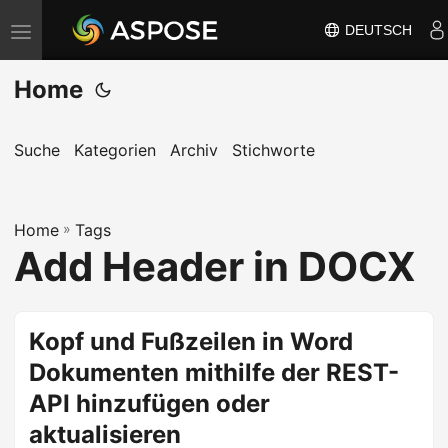
DEUTSCH
N
a
Home
v
i
g
Suche
Kategorien
Archiv
Stichworte
a
t
Home
i
»
Tags
Add Header in DOCX
o
n
u
Kopf und Fußzeilen in Word
m
Dokumenten mithilfe der REST-
s
c
API hinzufügen oder
h
aktualisieren