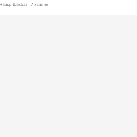
 Word він надає можливість додавати верхні та нижні колонтиту
Найєр Шахбаз · 7 хвилин
ачених макетів або дозволяє додавати власні колонтитули.