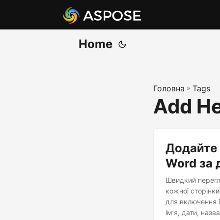
Home
Головна
»
Tags
Add He
Додайте 
Word за 
Швидкий перегл
кожної сторінки
для включення і
ім’я, дати, наз