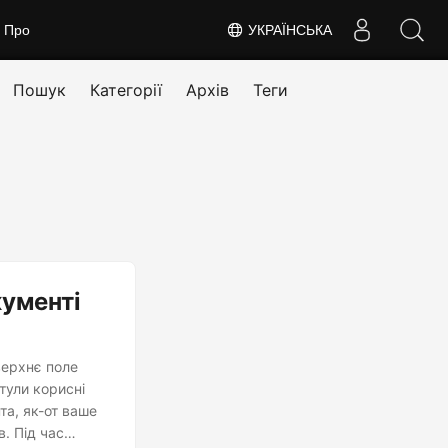
Про
УКРАЇНСЬКА
Пошук
Категорії
Архів
Теги
кументі
верхнє поле
итули корисні
та, як-от ваше
. Під час