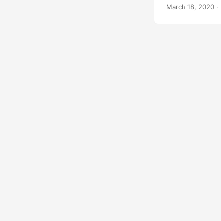
використання MS
March 18, 2020
· 
попередньо визн