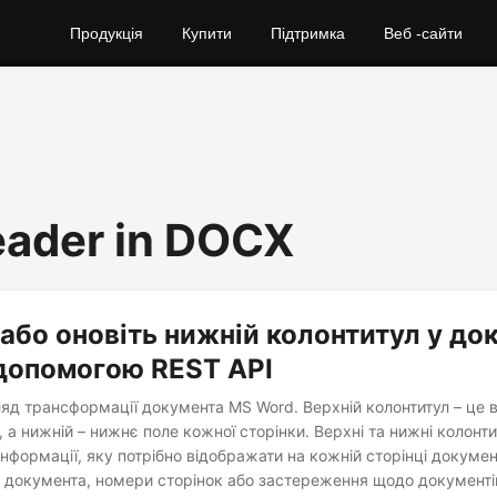
Продукція
Купити
Підтримка
Веб -сайти
ader in DOCX
або оновіть нижній колонтитул у до
допомогою REST API
яд трансформації документа MS Word. Верхній колонтитул – це 
, а нижній – нижнє поле кожної сторінки. Верхні та нижні колонт
нформації, яку потрібно відображати на кожній сторінці докумен
ва документа, номери сторінок або застереження щодо документів