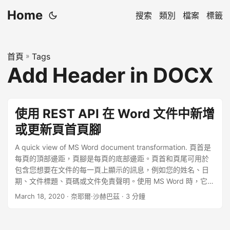
Home
搜索
類別
檔案
標籤
首頁
»
Tags
Add Header in DOCX
使用 REST API 在 Word 文件中新增
或更新頁首頁腳
A quick view of MS Word document transformation. 頁首是
每頁的頂部邊距，頁腳是每頁的底部邊距。頁首和頁尾可用於
包含您想要在文件的每一頁上顯示的訊息，例如您的姓名、日
期、文件標題、頁碼或文件免責聲明。使用 MS Word 時，它提
供根據預訂佈局添加頁首和頁尾的功能，或允許您新增自訂頁
March 18, 2020
· 奈耶爾·沙赫巴茲 · 3 分鐘
首和頁尾。大多數內建標題都包含一些佔位符文本，您可以保
留佔位符文本，也可以將其替換為您自己的資料饋送。此外，
在更新頁首或頁尾部分中的資訊時，文件主體內的內容將變