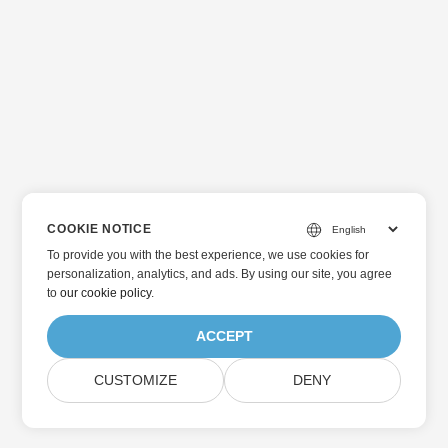
灰，這表示這些物件與頁面其餘內容完全隔離，並且您對這些
物件執行的操作特定於這些區域。在本文中，我們將學習如何
使用 REST API 在 Word 文件中新增或更新頁首頁腳的步驟。
文字處理API Aspose.Words Cloud API 提供從雲端儲存載入
MS Word 檔案的功能，同時它允許使用者直接在請求正文中傳
遞輸入文件，API 在回應物件中傳回更新後的檔案。它提供讀
取、新增、更新或刪除特定或所有頁首和頁尾物件的功能。此
外，您也可以指定為第一頁和奇數/偶數頁呈現不同的頁首/頁
尾。 此外，該 API 還允許您設定頁首/頁尾文字的格式訊息，例
如字體和段落屬性。您也可以利用槓桿將動態頁碼插入頁首/頁
COOKIE NOTICE
尾部分。最後但並非最不重要的一點是，您可以考慮使用表格
物件使頁眉/頁腳的一部分文字對齊到左邊緣，另一部分文字對
To provide you with the best experience, we use cookies for
personalization, analytics, and ads. By using our site, you agree
齊到右邊緣。 條款範圍 我們的 Aspose.Words Cloud SDK for
to
our cookie policy
.
.NET 可讓您快速輕鬆地使用 Aspose.Words Cloud REST
API，因為它處理了有關發出請求和處理回應的許多低階細節，
ACCEPT
並讓您專注於編寫特定於您的業務需求的程式碼。在本文中，
我們將在 Visual Studio for Mac 中使用 Aspose.Words Cloud
CUSTOMIZE
DENY
SDK for .NET。這篇文章定義了在 Word 文件中插入頁首頁腳
的步驟，其中將定義自訂格式。然後更新現有頁腳內容的格式
並在右下角位置插入 PageNumber 資訊。所有這些操作都將在