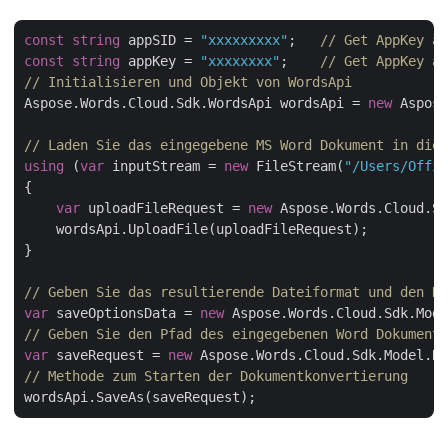
const
string
 appSID = 
"xxxxxxxxx"
;   
// Get AppKey an
const
string
 appKey = 
"xxxxxxxx"
;    
// Get AppKey an
// Initialisieren und Objekt von WordsApi
Aspose.Words.Cloud.Sdk.WordsApi wordsApi = 
new
 Aspose
// Laden Sie das eingegebene MS Word Dokument in die 
using
 (
var
 inputStream = 
new
 FileStream(
"/Users/Offic
{

var
 uploadFileRequest = 
new
 Aspose.Words.Cloud.Sd
    wordsApi.UploadFile(uploadFileRequest);

}

// Geben Sie das resultierende Dateiformat und den Na
var
 saveOptionsData = 
new
 Aspose.Words.Cloud.Sdk.Mode
// Geben Sie den Pfad des eingegebenen Word Dokuments
var
 saveRequest = 
new
 Aspose.Words.Cloud.Sdk.Model.Re
// Methode zum Starten der Dokumentkonvertierung