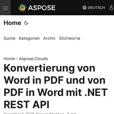
DEUTSCH
N
a
Home
v
i
g
Suche
Kategorien
Archiv
Stichworte
a
t
Home
i
»
Aspose.Clouds
Konvertierung von
o
n
Word in PDF und von
u
m
PDF in Word mit .NET
s
REST API
c
h
December 1, 2020
· Nayyer Shahbaz · 6 min