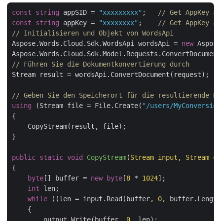
const
string
 appSID = 
"xxxxxxxxx"
;   
// Get AppKey an
const
string
 appKey = 
"xxxxxxxx"
;    
// Get AppKey an
// Initialisieren und Objekt von WordsApi
Aspose.Words.Cloud.Sdk.WordsApi wordsApi = 
new
 Aspose
Aspose.Words.Cloud.Sdk.Model.Requests.ConvertDocument
// Führen Sie die Dokumentkonvertierung durch
Stream result = wordsApi.ConvertDocument(request);

// Geben Sie den Speicherort für die resultierende Da
using
 (Stream file = File.Create(
"/users/MyConversion
{

    CopyStream(result, file);

}

public
static
void
CopyStream
(
Stream input, Stream ou
{

byte
[] buffer = 
new
byte
[
8
 * 
1024
];

int
 len;

while
 ((len = input.Read(buffer, 
0
, buffer.Length
    {

        output.Write(buffer, 
0
, len);
