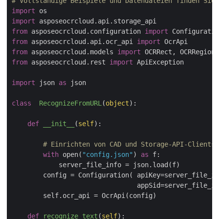
# Vollständige Beispiele und Datendateien finden Sie 
import
import
from
 asposeocrcloud.configuration 
import
from
 asposeocrcloud.api.ocr_api 
import
from
 asposeocrcloud.models 
import
from
 asposeocrcloud.rest 
import
 ApiException

import
 json 
as
 json

class
RecognizeFromURL
(
object
):
def
__init__
(
self
):
# Einrichten von CAD und Storage-API-Clients 
with
 open(
"config.json"
) 
as
 f:

            server_file_info = json.load(f)        

        config = Configuration( apiKey=server_file_in
                                appSid=server_file_in
        self.ocr_api = OcrApi(config)  

def
recognize_text
(
self
):