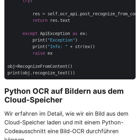
try
:

          res = self.ocr_api.post_recognize_from_cont
return
 res.text

except
 ApiException 
as
 ex:

          print(
"Exception"
)

          print(
"Info: "
 + str(ex))

raise
 ex

obj=RecognizeFromContent()

Python OCR auf Bildern aus dem
Cloud-Speicher
Wir erfahren im Detail, wie wir ein Bild aus dem
Cloud-Speicher laden und mit einem Python-
Codeausschnitt eine Bild-OCR durchführen
können.