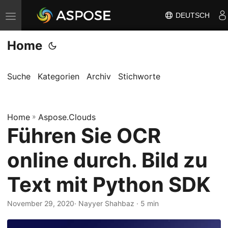
DEUTSCH
N
a
Home
v
i
g
Suche
Kategorien
Archiv
Stichworte
a
t
Home
i
»
Aspose.Clouds
Führen Sie OCR
o
n
online durch. Bild zu
u
m
Text mit Python SDK
s
c
November 29, 2020
· Nayyer Shahbaz · 5 min
h