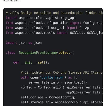
# Vollständige Beispiele und Datendateien finden Sie 
import
from
 asposeocrcloud.configuration 
import
from
 asposeocrcloud.api.ocr_api 
import
from
 asposeocrcloud.models 
import
 OCRRect, OCRRegion,
import
 json 
as
 json

class
RecognizeFromStorage
(
object
):
def
__init__
(
self
):
# Einrichten von CAD und Storage-API-Clients 
with
 open(
"config.json"
) 
as
 f:

            server_file_info = json.load(f)

        config = Configuration( apiKey=server_file_in
                                appSid=server_file_in
        self.ocr_api = OcrApi(config)

        self.storage_api= asposeocrcloud.api.storage_