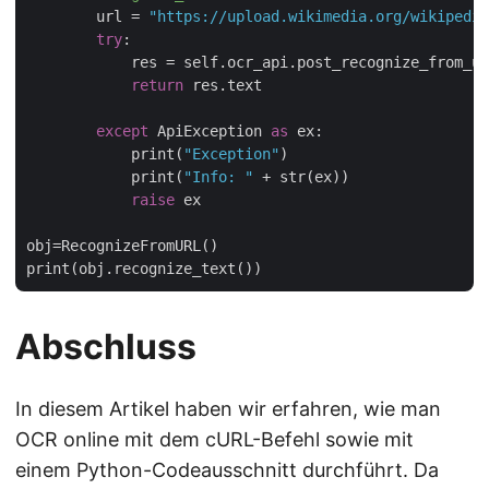
        url = 
"https://upload.wikimedia.org/wikipedia
try
:

            res = self.ocr_api.post_recognize_from_ur
return
 res.text

except
 ApiException 
as
 ex:

            print(
"Exception"
)

            print(
"Info: "
 + str(ex))

raise
 ex

obj=RecognizeFromURL()

Abschluss
In diesem Artikel haben wir erfahren, wie man
OCR online mit dem cURL-Befehl sowie mit
einem Python-Codeausschnitt durchführt. Da