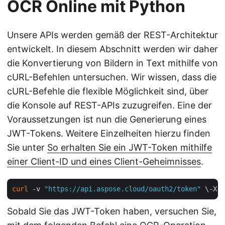
OCR Online mit Python
Unsere APIs werden gemäß der REST-Architektur
entwickelt. In diesem Abschnitt werden wir daher
die Konvertierung von Bildern in Text mithilfe von
cURL-Befehlen untersuchen. Wir wissen, dass die
cURL-Befehle die flexible Möglichkeit sind, über
die Konsole auf REST-APIs zuzugreifen. Eine der
Voraussetzungen ist nun die Generierung eines
JWT-Tokens. Weitere Einzelheiten hierzu finden
Sie unter
So erhalten Sie ein JWT-Token mithilfe
einer Client-ID und eines Client-Geheimnisses
.
curl
 -v 
"https://api.aspose.cloud/oauth2/token"
 \-X P
Sobald Sie das JWT-Token haben, versuchen Sie,