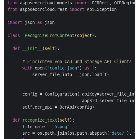
from
 asposeocrcloud.models 
import
from
 asposeocrcloud.rest 
import
 ApiException

import
 json 
as
 json

class
RecognizeFromContent
(
object
):
def
__init__
(
self
):
# Einrichten von CAD und Storage-API-Clients 
with
 open(
"config.json"
) 
as
 f:

          server_file_info = json.load(f)

      config = Configuration( apiKey=server_file_info
                              appSid=server_file_info
      self.ocr_api = OcrApi(config)

def
recognize_text
(
self
):
      file_name = 
"5.png"
      src = os.path.join(os.path.abspath(
"data/"
), fi