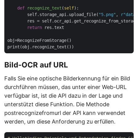
def
recognize_text
(
self
):
        self.storage_api.upload_file(
"5.png"
, 
r"data\
        res = self.ocr_api.get_recognize_from_storage
return
 res.text

obj=RecognizeFromStorage()

Bild-OCR auf URL
Falls Sie eine optische Bilderkennung für ein Bild
durchführen müssen, das unter einer Web-URL
verfügbar ist, ist die API dazu in der Lage und
unterstützt diese Funktion. Die Methode
postrecognizefromurl der API kann verwendet
werden, um diese Anforderung zu erfüllen.