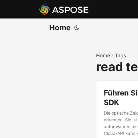
Home
Home
»
Tags
read t
Führen Si
SDK
Die optische Zei
erkennen. Sie ist
aufbewahren müss
Cloud-API kann E