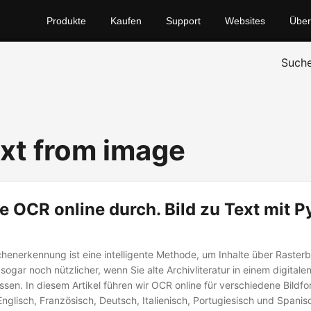
Produkte
Kaufen
Support
Websites
Über
Such
ext from image
e OCR online durch. Bild zu Text mit 
chenerkennung ist eine intelligente Methode, um Inhalte über Rasterb
 sogar noch nützlicher, wenn Sie alte Archivliteratur in einem digitale
en. In diesem Artikel führen wir OCR online für verschiedene Bildfo
nglisch, Französisch, Deutsch, Italienisch, Portugiesisch und Spani