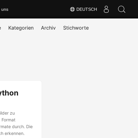
 uns
DEUTSCH
e
Kategorien
Archiv
Stichworte
Python
ilder zu
n Format
rmate durch. Die
sch erkennen.