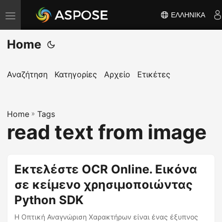
ΕΛΛΗΝΙΚΆ
Ε
ν
Home
α
λ
λ
Αναζήτηση
Κατηγορίες
Αρχείο
Ετικέτες
α
γ
Home
ή
»
Tags
read text from image
π
λ
ο
Εκτελέστε OCR Online. Εικόνα
ή
σε κείμενο χρησιμοποιώντας
γ
η
Python SDK
σ
Η Οπτική Αναγνώριση Χαρακτήρων είναι ένας έξυπνος