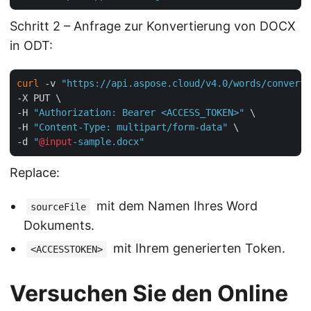
Schritt 2 – Anfrage zur Konvertierung von DOCX
in ODT:
curl
 -v 
"https://api.aspose.cloud/v4.0/words/convert?
-X PUT \

-H 
"Authorization: Bearer <ACCESS_TOKEN>"
 \

-H 
"Content-Type: multipart/form-data"
 \

-d 
"
@input
-sample.docx"
Replace:
mit dem Namen Ihres Word
sourceFile
Dokuments.
mit Ihrem generierten Token.
<ACCESSTOKEN>
Versuchen Sie den Online