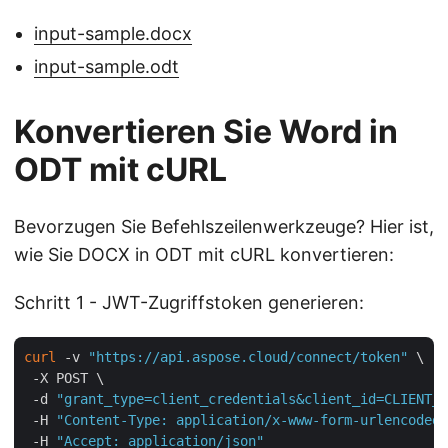
input-sample.docx
input-sample.odt
Konvertieren Sie Word in
ODT mit cURL
Bevorzugen Sie Befehlszeilenwerkzeuge? Hier ist,
wie Sie DOCX in ODT mit cURL konvertieren:
Schritt 1 - JWT-Zugriffstoken generieren:
curl
 -v 
"https://api.aspose.cloud/connect/token"
 \

 -X POST \

 -d 
"grant_type=client_credentials&client_id=CLIENT_I
 -H 
"Content-Type: application/x-www-form-urlencoded"
 -H 
"Accept: application/json"