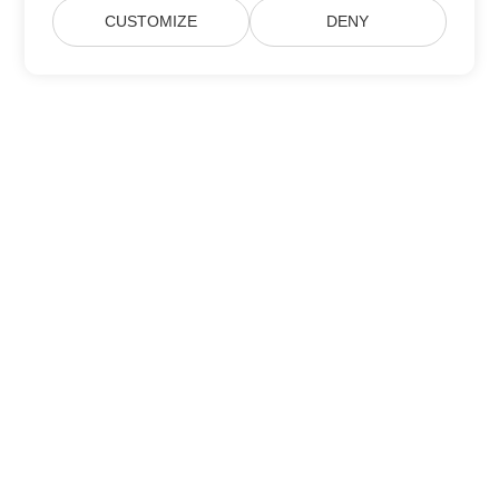
CUSTOMIZE
DENY
Heim
Produkte
Neue Veröffentlichungen
Preisgestaltung