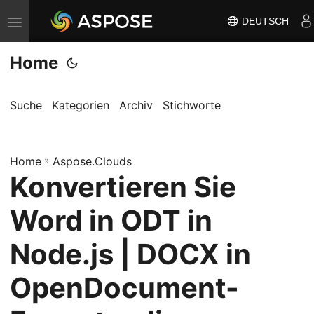
DEUTSCH
N
a
Home
v
i
g
Suche
Kategorien
Archiv
Stichworte
a
t
Home
i
»
Aspose.Clouds
Konvertieren Sie
o
n
Word in ODT in
u
m
Node.js | DOCX in
s
OpenDocument-
c
h