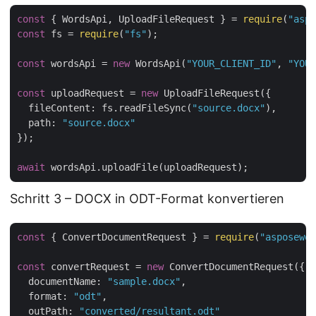
const
 { WordsApi, UploadFileRequest } = 
require
(
"aspo
const
 fs = 
require
(
"fs"
);

const
 wordsApi = 
new
 WordsApi(
"YOUR_CLIENT_ID"
, 
"YOUR
const
 uploadRequest = 
new
 UploadFileRequest({

fileContent
: fs.readFileSync(
"source.docx"
),

path
: 
"source.docx"
});

await
Schritt 3 – DOCX in ODT-Format konvertieren
const
 { ConvertDocumentRequest } = 
require
(
"asposewor
const
 convertRequest = 
new
 ConvertDocumentRequest({

documentName
: 
"sample.docx"
,

format
: 
"odt"
,

outPath
: 
"converted/resultant.odt"