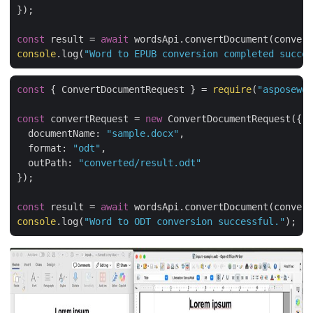
});

const
 result = 
await
console
.log(
"Word to EPUB conversion completed succes
const
 { ConvertDocumentRequest } = 
require
(
"asposewor
const
 convertRequest = 
new
 ConvertDocumentRequest({

documentName
: 
"sample.docx"
,

format
: 
"odt"
,

outPath
: 
"converted/result.odt"
});

const
 result = 
await
console
.log(
"Word to ODT conversion successful."