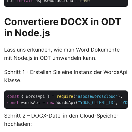
npm 
install
 asposewordscloud 
--save
Convertiere DOCX in ODT
in Node.js
Lass uns erkunden, wie man Word Dokumente
mit Node.js in ODT umwandeln kann.
Schritt 1 - Erstellen Sie eine Instanz der WordsApi
Klasse.
const
 { WordsApi } = 
require
(
"asposewordscloud"
const
 wordsApi = 
new
 WordsApi(
"YOUR_CLIENT_ID"
, 
"YOUR
Schritt 2 – DOCX-Datei in den Cloud-Speicher
hochladen: