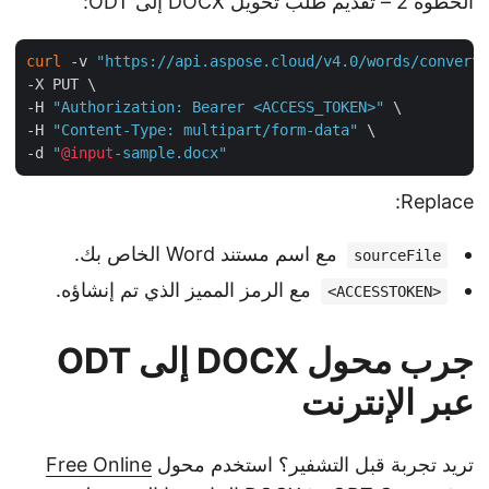
الخطوة 2 – تقديم طلب تحويل DOCX إلى ODT:
curl
 -v 
"https://api.aspose.cloud/v4.0/words/conver
-X PUT \

-H 
"Authorization: Bearer <ACCESS_TOKEN>"
 \

-H 
"Content-Type: multipart/form-data"
 \

-d 
"
@input
-sample.docx"
Replace:
مع اسم مستند Word الخاص بك.
sourceFile
مع الرمز المميز الذي تم إنشاؤه.
<ACCESSTOKEN>
جرب محول DOCX إلى ODT
عبر الإنترنت
تريد تجربة قبل التشفير؟ استخدم محول
Free Online