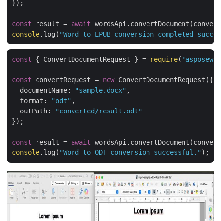
});

const
 result = 
await
console
.log(
"Word to EPUB conversion completed succ
const
 { ConvertDocumentRequest } = 
require
(
"asposew
const
 convertRequest = 
new
 ConvertDocumentRequest({

documentName
: 
"sample.docx"
,

format
: 
"odt"
,

outPath
: 
"converted/result.odt"
});

const
 result = 
await
console
.log(
"Word to ODT conversion successful."