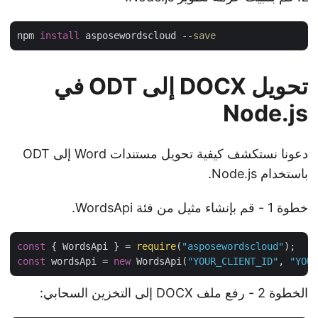
npm 
install
 asposewordscloud 
--save
تحويل DOCX إلى ODT في
Node.js
دعونا نستكشف كيفية تحويل مستندات Word إلى ODT
باستخدام Node.js.
خطوة 1 - قم بإنشاء مثيل من فئة WordsApi.
const
 { WordsApi } = 
require
(
"asposewordscloud"
const
 wordsApi = 
new
 WordsApi(
"YOUR_CLIENT_ID"
, 
"YO
الخطوة 2 - رفع ملف DOCX إلى التخزين السحابي: