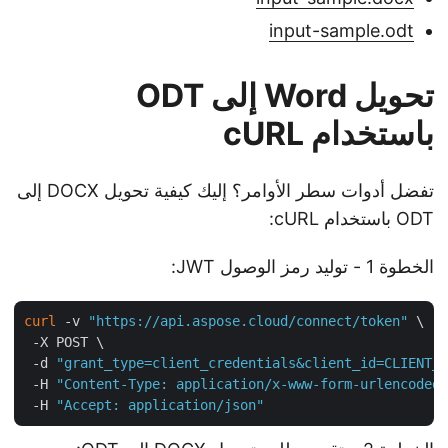
input-sample.odt
تحويل Word إلى ODT
باستخدام cURL
تفضل أدوات سطر الأوامر؟ إليك كيفية تحويل DOCX إلى
ODT باستخدام cURL:
الخطوة 1 - توليد رمز الوصول JWT:
curl
 -v 
"https://api.aspose.cloud/connect/token"
 \

 -X POST \

 -d 
"grant_type=client_credentials&client_id=CLIENT
 -H 
"Content-Type: application/x-www-form-urlencode
 -H 
"Accept: application/json"