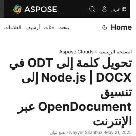
عربي
T
o
Home
يبحث
فئات
أرشيف
العلامات
g
g
l
الصفحة الرئيسية
»
Aspose.Clouds
e
تحويل كلمة إلى ODT في
n
a
Node.js | DOCX إلى
v
i
تنسيق
g
OpenDocument عبر
a
t
الإنترنت
i
o
May 21, 2025
· Nayyer Shahbaz · بضع ثوان