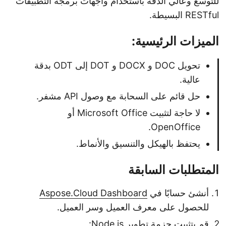
للتوسع وعالي الدقة باستخدام واجهات برمجة التطبيقات
RESTful البسيطة.
الميزات الرئيسية:
تحويل DOC و DOCX و DOT إلى ODT بدقة
عالية.
حل قائم على السحابة مع وصول API مشفر.
لا حاجة لتثبيت Microsoft Office أو
OpenOffice.
يحتفظ بالهيكل والتنسيق والأنماط.
المتطلبات السابقة
أنشئ حسابًا في
Aspose.Cloud Dashboard
للحصول على معرف العميل وسر العميل.
قم بتثبيت حزمة تطوير Node.js: