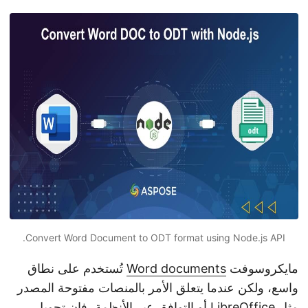
n
Convert Word Document to ODT format using Node.js API.
مايكروسوفت
Word documents
تُستخدم على نطاق
واسع، ولكن عندما يتعلق الأمر بالمنصات مفتوحة المصدر
مثل LibreOffice أو التوافق عبر الأنظمة، فإن تحويل