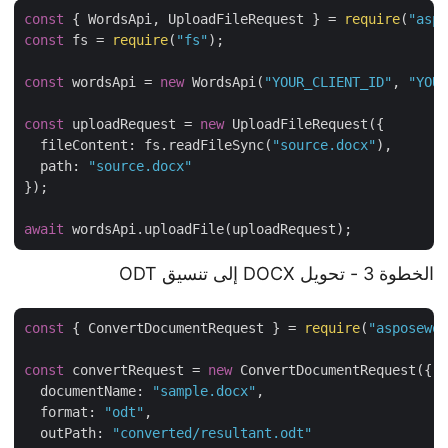
const
 { WordsApi, UploadFileRequest } = 
require
(
"as
const
 fs = 
require
(
"fs"
);

const
 wordsApi = 
new
 WordsApi(
"YOUR_CLIENT_ID"
, 
"YO
const
 uploadRequest = 
new
 UploadFileRequest({

fileContent
: fs.readFileSync(
"source.docx"
),

path
: 
"source.docx"
});

await
الخطوة 3 - تحويل DOCX إلى تنسيق ODT
const
 { ConvertDocumentRequest } = 
require
(
"asposew
const
 convertRequest = 
new
 ConvertDocumentRequest({

documentName
: 
"sample.docx"
,

format
: 
"odt"
,

outPath
: 
"converted/resultant.odt"