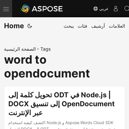
عربي
T
o
Home
العلامات
أرشيف
فئات
يبحث
g
g
l
Tags
»
الصفحة الرئيسية
e
word to
n
a
opendocument
v
i
g
تحويل كلمة إلى ODT في Node.js |
a
DOCX إلى تنسيق OpenDocument
t
عبر الإنترنت
i
o
اكتشف كيفية استخدام Node.js و Aspose.Words Cloud SDK
لتحويل DOCX إلى ODT - وهو تنسيق مستند قياسي مفتوح مدعوم