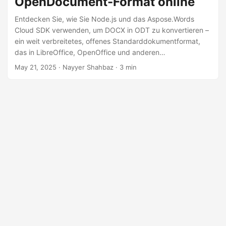
OpenDocument-Format online
a
l
Entdecken Sie, wie Sie Node.js und das Aspose.Words
Cloud SDK verwenden, um DOCX in ODT zu konvertieren –
t
ein weit verbreitetes, offenes Standarddokumentformat,
e
das in LibreOffice, OpenOffice und anderen
n
Textverarbeitungsprogrammen verwendet wird.
May 21, 2025
· Nayyer Shahbaz · 3 min