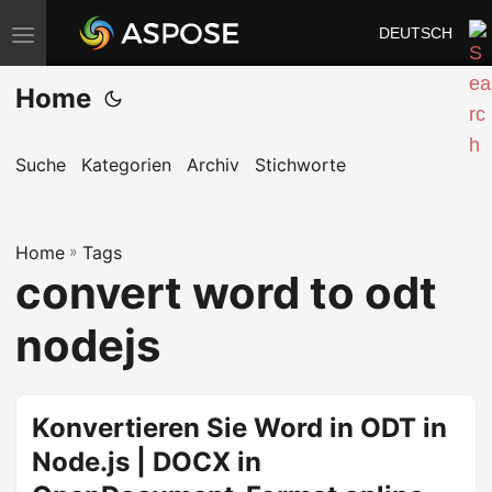
DEUTSCH
N
a
Home
v
i
g
Suche
Kategorien
Archiv
Stichworte
a
t
Home
i
»
Tags
convert word to odt
o
n
nodejs
u
m
s
Konvertieren Sie Word in ODT in
c
Node.js | DOCX in
h