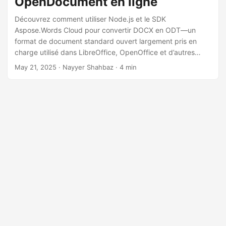
OpenDocument en ligne
a
t
Découvrez comment utiliser Node.js et le SDK
Aspose.Words Cloud pour convertir DOCX en ODT—un
i
format de document standard ouvert largement pris en
o
charge utilisé dans LibreOffice, OpenOffice et d’autres
n
traitements de texte.
May 21, 2025
· Nayyer Shahbaz · 4 min