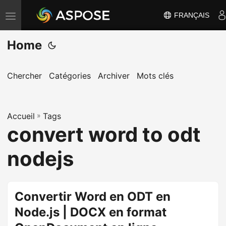
FRANÇAIS
B
a
Home
s
c
u
Chercher
Catégories
Archiver
Mots clés
l
e
Accueil
r
»
Tags
convert word to odt
l
a
nodejs
n
a
v
Convertir Word en ODT en
i
Node.js | DOCX en format
g