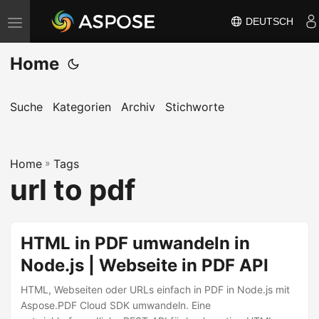
DEUTSCH
N
a
Home
v
i
g
Suche
Kategorien
Archiv
Stichworte
a
t
Home
i
»
Tags
url to pdf
o
n
u
HTML in PDF umwandeln in
m
Node.js | Webseite in PDF API
s
c
HTML, Webseiten oder URLs einfach in PDF in Node.js mit
h
Aspose.PDF Cloud SDK umwandeln. Eine