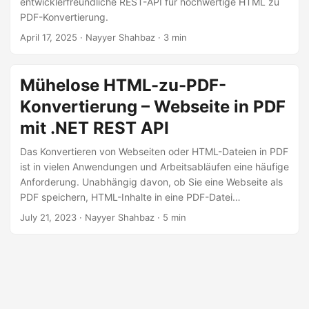
entwicklerfreundliche REST-API für hochwertige HTML zu
a
PDF-Konvertierung.
l
April 17, 2025
· Nayyer Shahbaz · 3 min
t
e
n
Mühelose HTML-zu-PDF-
Konvertierung – Webseite in PDF
mit .NET REST API
Das Konvertieren von Webseiten oder HTML-Dateien in PDF
ist in vielen Anwendungen und Arbeitsabläufen eine häufige
Anforderung. Unabhängig davon, ob Sie eine Webseite als
PDF speichern, HTML-Inhalte in eine PDF-Datei
konvertieren oder URLs in PDF-Dokumente konvertieren
July 21, 2023
· Nayyer Shahbaz · 5 min
müssen, bietet das Aspose.PDF Cloud SDK eine nahtlose
und effiziente Lösung. In diesem Artikel erfahren Sie, wie
Sie mit der .NET REST API mühelos eine HTML-zu-PDF-
Konvertierung durchführen können.