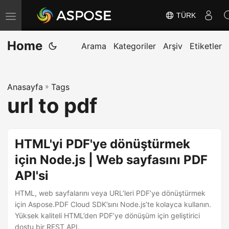
TÜRK
G
e
Home
z
Arama
Kategoriler
Arşiv
Etiketler
i
n
Anasayfa
»
Tags
m
url to pdf
e
y
i
HTML'yi PDF'ye dönüştürmek
D
için Node.js | Web sayfasını PDF
e
API'si
ğ
i
HTML, web sayfalarını veya URL’leri PDF’ye dönüştürmek
ş
için Aspose.PDF Cloud SDK’sını Node.js’te kolayca kullanın.
Yüksek kaliteli HTML’den PDF’ye dönüşüm için geliştirici
t
dostu bir REST API.