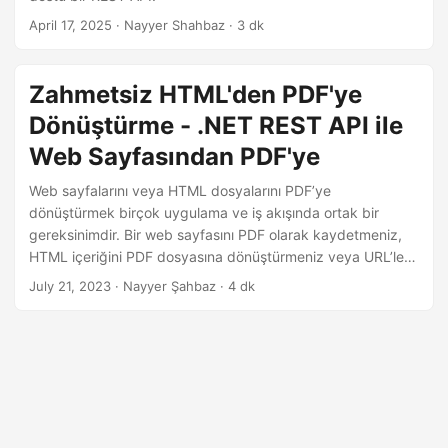
i
April 17, 2025
· Nayyer Shahbaz · 3 dk
r
Zahmetsiz HTML'den PDF'ye
Dönüştürme - .NET REST API ile
Web Sayfasından PDF'ye
Web sayfalarını veya HTML dosyalarını PDF’ye
dönüştürmek birçok uygulama ve iş akışında ortak bir
gereksinimdir. Bir web sayfasını PDF olarak kaydetmeniz,
HTML içeriğini PDF dosyasına dönüştürmeniz veya URL’leri
PDF belgelerine dönüştürmeniz gerekiyorsa, Aspose.PDF
July 21, 2023
· Nayyer Şahbaz · 4 dk
Cloud SDK kusursuz ve etkili bir çözüm sunar. Bu
makalede, .NET REST API’yi kullanarak HTML’den PDF’ye
dönüştürmeyi zahmetsizce nasıl gerçekleştirebileceğinizi
keşfedeceğiz.