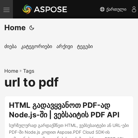
ქართული
T
o
Home
g
g
l
ძიება
კატეგორიები
არქივი
ტეგები
e
n
Home
a
»
Tags
url to pdf
v
i
g
HTML გადავყვანოთ PDF-ად
a
Node.js-ში | ვებსაიტის PDF API
t
i
სურზულურად გარდაქმნეთ HTML, ვებსესაიტები ან URL-ები
o
PDF-ში Node.js კოდით Aspose.PDF Cloud SDK-ის