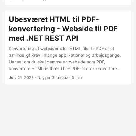
Ubesværet HTML til PDF-
konvertering - Webside til PDF
med .NET REST API
Konvertering af websider eller HTML-filer til PDF er et
almindeligt krav i mange applikationer og arbejdsgange.
Uanset om du skal gemme en webside som PDF,
konvertere HTML-indhold til en PDF-fil eller konvertere
URL’er til PDF-dokumenter, giver Aspose.PDF Cloud SDK en
July 21, 2023
· Nayyer Shahbaz · 5 min
problemfri og effektiv løsning. I denne artikel vil vi
undersøge, hvordan du uden besvær kan opnå HTML til
PDF-konvertering ved hjælp af .NET REST API.