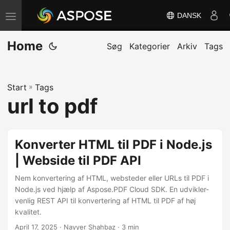
DANSK
S
k
Home
i
Søg
Kategorier
Arkiv
Tags
f
t
Start
»
Tags
n
url to pdf
a
v
i
Konverter HTML til PDF i Node.js
g
| Webside til PDF API
a
t
Nem konvertering af HTML, websteder eller URLs til PDF i
i
Node.js ved hjælp af Aspose.PDF Cloud SDK. En udvikler-
venlig REST API til konvertering af HTML til PDF af høj
o
kvalitet.
n
April 17, 2025
· Nayyer Shahbaz · 3 min