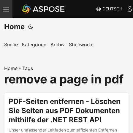
DEUTSCH
N
a
Home
v
i
g
Suche
Kategorien
Archiv
Stichworte
a
t
Home
i
»
Tags
remove a page in pdf
o
n
u
PDF-Seiten entfernen - Löschen
m
Sie Seiten aus PDF Dokumenten
s
c
mithilfe der .NET REST API
h
Unser umfassender Leitfaden zum effizienten Entfernen