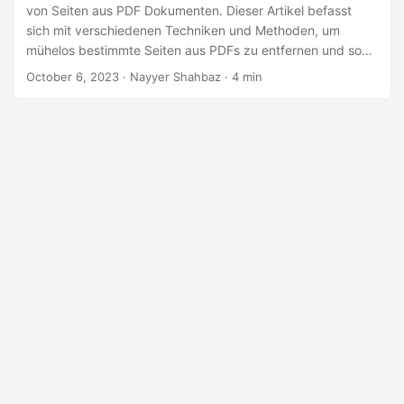
a
von Seiten aus PDF Dokumenten. Dieser Artikel befasst
l
sich mit verschiedenen Techniken und Methoden, um
mühelos bestimmte Seiten aus PDFs zu entfernen und so
t
Ihre Dokumentenverwaltung zu optimieren. Egal, ob Sie
October 6, 2023
· Nayyer Shahbaz · 4 min
e
eine einzelne Seite löschen oder mehrere Seiten entfernen
n
müssen, wir haben die Lösung mit der .NET REST API.