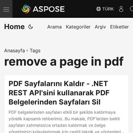
TÜRK
G
e
Home
z
Arama
Kategoriler
Arşiv
Etiketler
i
n
Anasayfa
»
Tags
m
remove a page in pdf
e
y
i
PDF Sayfalarını Kaldır - .NET
D
REST API'sini kullanarak PDF
e
Belgelerinden Sayfaları Sil
ğ
i
PDF belgelerinden sayfaları etkili bir şekilde kaldırmaya
ş
yönelik kapsamlı rehberimiz. Bu makale, PDF’lerden belirli
sayfaları zahmetsizce ortadan kaldırmak ve belge
t
yönetiminizi kolaylaştırmak için çeşitli teknik ve yöntemleri