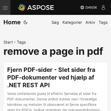
DANSK
S
k
Home
i
Søg
Kategorier
Arkiv
Tags
f
t
Start
»
Tags
n
remove a page in pdf
a
v
i
Fjern PDF-sider - Slet sider fra
g
PDF-dokumenter ved hjælp af
a
.NET REST API
t
i
Vores omfattende guide til effektiv fjernelse af sider fra
o
PDF-dokumenter. Denne artikel dykker ned i forskellige
teknikker og metoder til ubesværet at fjerne specifikke
n
sider fra PDF’er, hvilket strømliner din dokumenthåndtering.