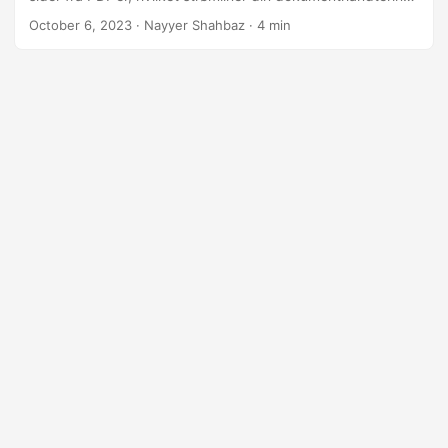
Uanset om du skal slette en enkelt side eller fjerne flere
October 6, 2023
· Nayyer Shahbaz · 4 min
sider, har vi dækket dig med .NET REST API.