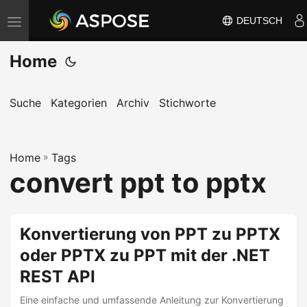
DEUTSCH
N
a
Home
v
i
g
Suche
Kategorien
Archiv
Stichworte
a
t
Home
i
»
Tags
convert ppt to pptx
o
n
u
Konvertierung von PPT zu PPTX
m
oder PPTX zu PPT mit der .NET
s
c
REST API
h
Eine einfache und umfassende Anleitung zur Konvertierung