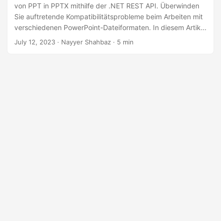
a
von PPT in PPTX mithilfe der .NET REST API. Überwinden
l
Sie auftretende Kompatibilitätsprobleme beim Arbeiten mit
verschiedenen PowerPoint-Dateiformaten. In diesem Artikel
t
erfahren Sie, wie Sie mithilfe der .NET-REST-API mühelos
July 12, 2023
· Nayyer Shahbaz · 5 min
e
PPT in PPTX und umgekehrt konvertieren können. Tauchen
n
wir also ein und entdecken wir die nahtlose Welt der PPT-
zu-PPTX- oder PPTX-zu-PPT-Konvertierung mit der .NET-
REST-API.