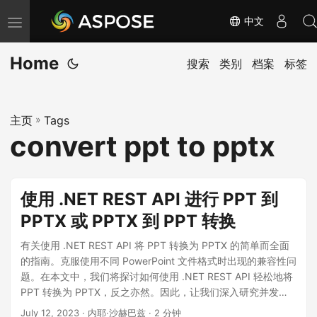
中文
切
换
Home
导
搜索
类别
档案
标签
航
主页
»
Tags
convert ppt to pptx
使用 .NET REST API 进行 PPT 到
PPTX 或 PPTX 到 PPT 转换
有关使用 .NET REST API 将 PPT 转换为 PPTX 的简单而全面
的指南。克服使用不同 PowerPoint 文件格式时出现的兼容性问
题。在本文中，我们将探讨如何使用 .NET REST API 轻松地将
PPT 转换为 PPTX，反之亦然。因此，让我们深入研究并发现
使用 .NET REST API 进行 PPT 到 PPTX 或 PPTX 到 PPT 转换
July 12, 2023
· 内耶·沙赫巴兹 · 2 分钟