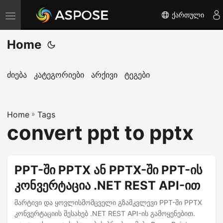
ქართული
T
o
Home
g
g
l
ძიება
კატეგორიები
არქივი
ტეგები
e
n
Home
a
»
Tags
convert ppt to pptx
v
i
g
PPT-ში PPTX ან PPTX-ში PPT-ის
a
კონვერტაცია .NET REST API-ით
t
i
მარტივი და ყოვლისმომცველი გზამკვლევი PPT-ში PPTX
o
კონვერტაციის შესახებ .NET REST API-ის გამოყენებით.