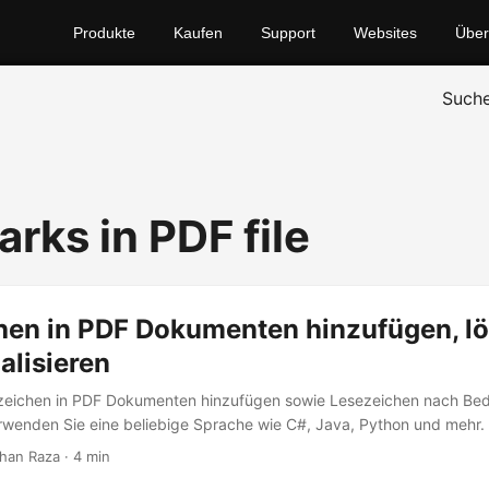
Produkte
Kaufen
Support
Websites
Über
Such
rks in PDF file
hen in PDF Dokumenten hinzufügen, l
alisieren
zeichen in PDF Dokumenten hinzufügen sowie Lesezeichen nach Beda
rwenden Sie eine beliebige Sprache wie C#, Java, Python und mehr.
han Raza · 4 min