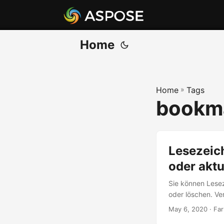
Home
Home
»
Tags
bookma
Lesezeic
oder aktu
Sie können Lese
oder löschen. Ve
May 6, 2020
· Far