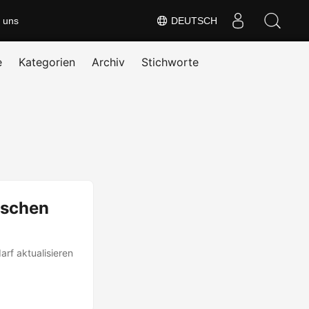
 uns
DEUTSCH
e
Kategorien
Archiv
Stichworte
öschen
rf aktualisieren