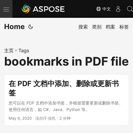
中文
切
换
Home
导
搜索
类别
档案
标签
航
主页
»
Tags
bookmarks in PDF file
在 PDF 文档中添加、删除或更新书
签
您可以在 PDF 文档中添加书签，并根据需要更新或删除书签。
使用任何语言，如 C#、Java、Python 等。
May 6, 2020
· 法尔汗·拉扎 · 2 分钟