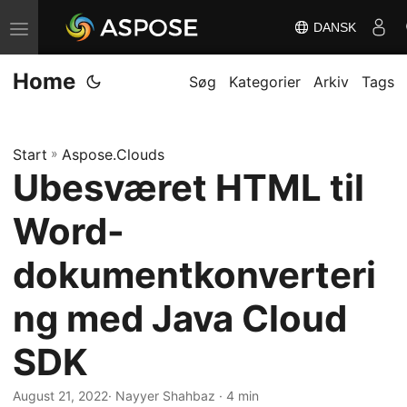
DANSK
S
k
Home
i
Søg
Kategorier
Arkiv
Tags
f
t
Start
»
Aspose.Clouds
n
Ubesværet HTML til
a
v
Word-
i
g
dokumentkonverteri
a
ng med Java Cloud
t
i
SDK
o
n
August 21, 2022
· Nayyer Shahbaz · 4 min