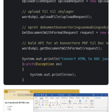
        UploadFileRequest uploadRequest = 
new
 UploadF
// upload fil til skylager
        wordsApi.uploadFile(uploadRequest);

// opret dokumentkonverteringsanmodningsobjek
        GetDocumentWithFormatRequest request = 
new
 Ge
// Kald API for at konvertere PDF til Doc onl
        wordsApi.getDocumentWithFormat(request);

        System.out.println(
"Convert HTML to DOC java 
	}
catch
(
Exception
 ex)

	{

	    System.out.println(ex);
