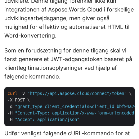
udviklere. Denne tilgang forenkler ikke kun
integrationen af Aspose.Words Cloud i forskellige
udviklingsarbejdsgange, men giver også
mulighed for effektiv og automatiseret HTML til
Word-konvertering.
Som en forudsætning for denne tilgang skal vi
først generere et JWT-adgangstoken baseret på
klientlegitimationsoplysninger ved hjælp af
følgende kommando.
curl
 -v 
"https://api.aspose.cloud/connect/token"
 \

-X POST \

-d 
"grant_type=client_credentials&client_id=bbf94a2c-
-H 
"Content-Type: application/x-www-form-urlencoded"
 
-H 
"Accept: application/json"
Udfør venligst følgende cURL-kommando for at