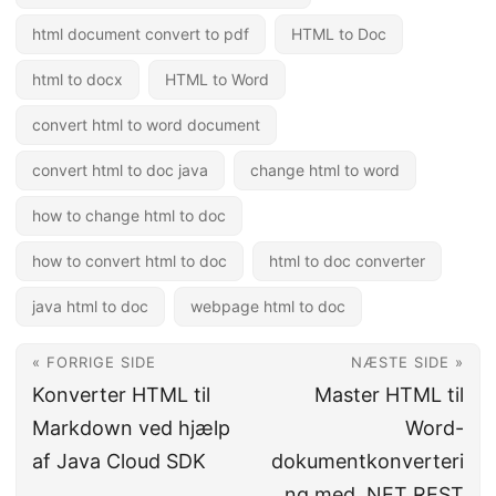
html document convert to pdf
HTML to Doc
html to docx
HTML to Word
convert html to word document
convert html to doc java
change html to word
how to change html to doc
how to convert html to doc
html to doc converter
java html to doc
webpage html to doc
« FORRIGE SIDE
NÆSTE SIDE »
Konverter HTML til
Master HTML til
Markdown ved hjælp
Word-
af Java Cloud SDK
dokumentkonverteri
ng med .NET REST