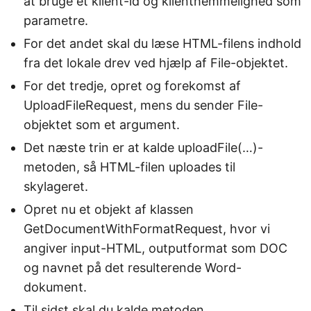
at bruge et klient-id og klienthemmelighed som
parametre.
For det andet skal du læse HTML-filens indhold
fra det lokale drev ved hjælp af File-objektet.
For det tredje, opret og forekomst af
UploadFileRequest, mens du sender File-
objektet som et argument.
Det næste trin er at kalde uploadFile(…)-
metoden, så HTML-filen uploades til
skylageret.
Opret nu et objekt af klassen
GetDocumentWithFormatRequest, hvor vi
angiver input-HTML, outputformat som DOC
og navnet på det resulterende Word-
dokument.
Til sidst skal du kalde metoden