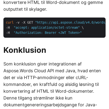
konvertere HTML til Word-dokument og gemme
outputtet til skylager.
curl
 -v -X GET 
"https://api.aspose.cloud/v4.0/words/l
-H  
"accept: application/octet-stream"
 \

-H  
"Authorization: Bearer <JWT Token>"
Konklusion
Som konklusion giver integrationen af
Aspose.Words Cloud API med Java, hvad enten
det er via HTTP-anmodninger eller cURL-
kommandoer, en kraftfuld og alsidig løsning til
konvertering af HTML til Word-dokumenter.
Denne tilgang strømliner ikke kun
dokumentgenereringsarbejdsgange for Java-