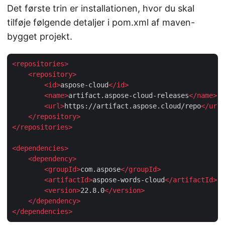
Det første trin er installationen, hvor du skal
tilføje følgende detaljer i pom.xml af maven-
bygget projekt.
<
repositories
>
<
repository
>
<
id
>
aspose-cloud
</
id
>
<
name
>
artifact.aspose-cloud-releases
</
name
>
<
url
>
https://artifact.aspose.cloud/repo
</
url
>
</
repository
>
</
repositories
>
<
dependencies
>
<
dependency
>
<
groupId
>
com.aspose
</
groupId
>
<
artifactId
>
aspose-words-cloud
</
artifactId
>
<
version
>
22.8.0
</
version
>
</
dependency
>
</
dependencies
>