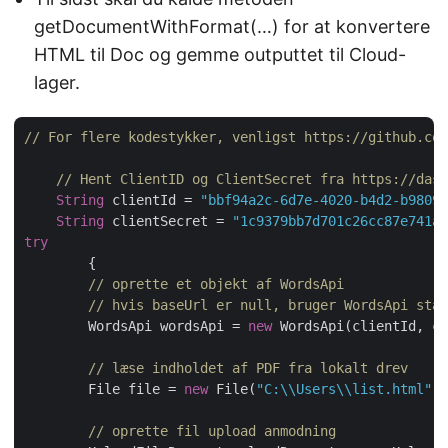
getDocumentWithFormat(…) for at konvertere
HTML til Doc og gemme outputtet til Cloud-
lager.
// For flere kodestykker, venligst https://github.com
// Hent ClientID og ClientSecret fra https://dash
String
 clientId = 
"bbf94a2c-6d7e-4020-b4d2-b98097
String
 clientSecret = 
"1c9379bb7d701c26cc87e741a2
try
	{

// oprette et objekt af WordsApi
// hvis baseUrl er null, bruger WordsApi stan
        WordsApi wordsApi = 
new
 WordsApi(clientId, cl
// læse indholdet af PDF fra lokalt drev
        File file = 
new
 File(
"C:\\Users\\list.html"
);

// oprette fil upload anmodning