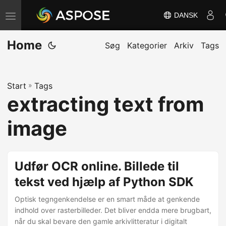
DANSK
S
k
Home
i
Søg
Kategorier
Arkiv
Tags
f
t
Start
»
Tags
n
extracting text from
a
v
image
i
g
a
Udfør OCR online. Billede til
t
tekst ved hjælp af Python SDK
i
Optisk tegngenkendelse er en smart måde at genkende
o
indhold over rasterbilleder. Det bliver endda mere brugbart,
n
når du skal bevare den gamle arkivlitteratur i digitalt