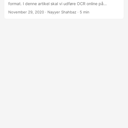
format. I denne artikel skal vi udføre OCR online på
forskellige billedformater. Cloud API er i stand til at
November 29, 2020
· Nayyer Shahbaz · 5 min
genkende engelsk, fransk, tysk, italiensk, portugisisk og
spansk sprog.