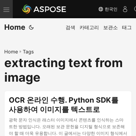
한국인
내
비
Home
게
검색
카테고리
보관소
태그
이
션
Home
»
Tags
전
extracting text from
환
image
OCR 온라인 수행. Python SDK를
사용하여 이미지를 텍스트로
광학 문자 인식은 래스터 이미지에서 콘텐츠를 인식하는 스마
트한 방법입니다. 오래된 보관 문헌을 디지털 형식으로 보존해
야 할 때 더욱 유용합니다. 이 글에서는 다양한 이미지 형식에서