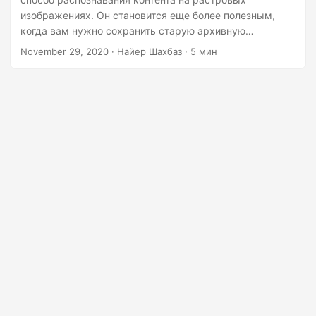
г
изображениях. Он становится еще более полезным,
а
когда вам нужно сохранить старую архивную
ц
литературу в цифровом формате. В этой статье мы
November 29, 2020
· Найер Шахбаз · 5 мин
собираемся выполнить OCR онлайн на различных
и
форматах изображений. Облачный API способен
ю
распознавать английский, французский, немецкий,
итальянский, португальский и испанский языки.