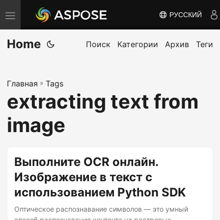
РУССКИЙ
П
е
Home
р
Поиск
Категории
Архив
Теги
е
к
Главная
»
Tags
л
extracting text from
ю
ч
image
и
т
ь
Выполните OCR онлайн.
н
Изображение в текст с
а
использованием Python SDK
в
и
Оптическое распознавание символов — это умный
способ распознавания контента на растровых