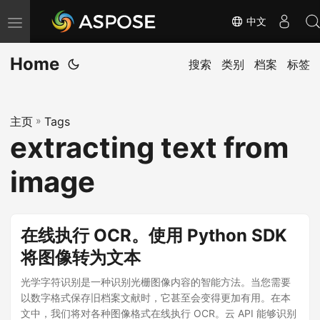
中文
切
换
Home
导
搜索
类别
档案
标签
航
主页
»
Tags
extracting text from
image
在线执行 OCR。使用 Python SDK
将图像转为文本
光学字符识别是一种识别光栅图像内容的智能方法。当您需要
以数字格式保存旧档案文献时，它甚至会变得更加有用。在本
文中，我们将对各种图像格式在线执行 OCR。云 API 能够识别