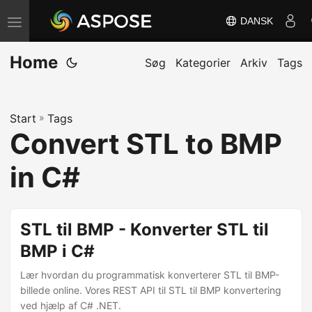
DANSK
S
k
Home
i
Søg
Kategorier
Arkiv
Tags
f
t
Start
»
Tags
n
Convert STL to BMP
a
v
in C#
i
g
a
STL til BMP - Konverter STL til
t
BMP i C#
i
Lær hvordan du programmatisk konverterer STL til BMP-
o
billede online. Vores REST API til STL til BMP konvertering
n
ved hjælp af C# .NET.