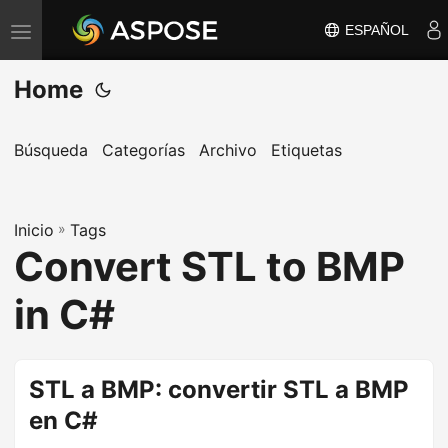
ESPAÑOL
A
l
Home
t
e
r
Búsqueda
Categorías
Archivo
Etiquetas
n
a
Inicio
r
»
Tags
Convert STL to BMP
n
a
in C#
v
e
g
STL a BMP: convertir STL a BMP
a
en C#
c