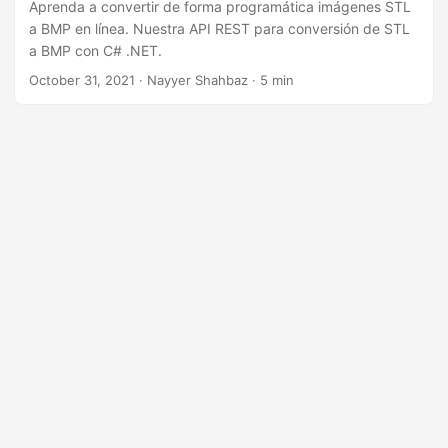
i
Aprenda a convertir de forma programática imágenes STL
a BMP en línea. Nuestra API REST para conversión de STL
ó
a BMP con C# .NET.
n
October 31, 2021
· Nayyer Shahbaz · 5 min