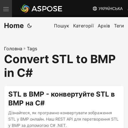
УКРАЇНСЬКА
T
o
Home
g
Пошук
Категорії
Архів
Теги
g
l
Головна
»
Tags
e
Convert STL to BMP
n
a
in C#
v
i
g
STL в BMP - конвертуйте STL в
a
BMP на C#
t
Дізнайтеся, як програмно конвертувати зображення
i
STL у BMP онлайн. Наш REST API для перетворення STL
o
у BMP за допомогою C# .NET.