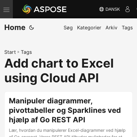
DANSK
S
k
Home
i
Søg
Kategorier
Arkiv
Tags
f
t
Start
»
Tags
n
Add chart to Excel
a
v
using Cloud API
i
g
a
Manipuler diagrammer,
t
pivottabeller og Sparklines ved
i
hjælp af Go REST API
o
n
Lær, hvordan du manipulerer Excel-diagrammer ved hjælp
af Go-sproget. Vores REST API tilbyder muligheder for at