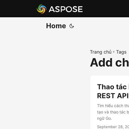
Home
Trang chủ
»
Tags
Add ch
Thao tác 
REST API
Tìm hiểu cách t
tạo và thao tác 
ngữ Go.
September 28, 2