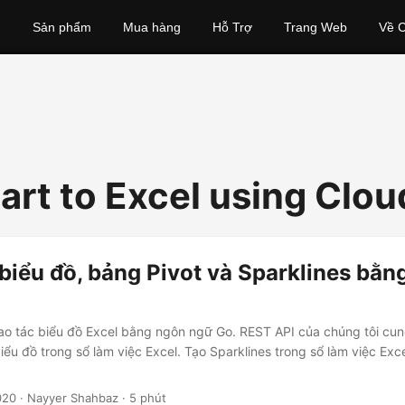
Sản phẩm
Mua hàng
Hỗ Trợ
Trang Web
Về C
art to Excel using Clou
biểu đồ, bảng Pivot và Sparklines bằn
hao tác biểu đồ Excel bằng ngôn ngữ Go. REST API của chúng tôi cu
biểu đồ trong sổ làm việc Excel. Tạo Sparklines trong sổ làm việc Ex
020
· Nayyer Shahbaz · 5 phút