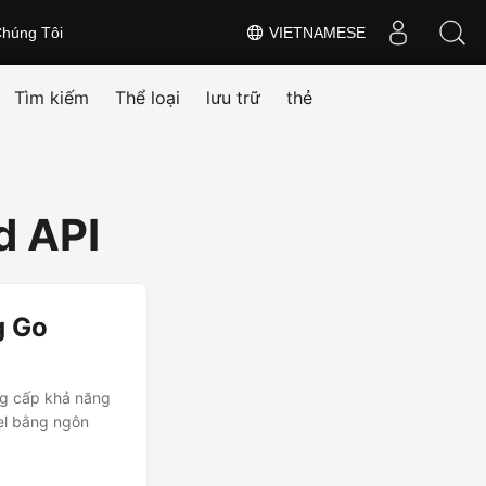
húng Tôi
VIETNAMESE
Tìm kiếm
Thể loại
lưu trữ
thẻ
d API
g Go
ng cấp khả năng
cel bằng ngôn