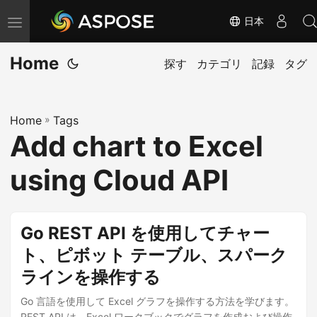
日本
ナ
ビ
Home
ゲ
探す
カテゴリ
記録
タグ
ー
シ
Home
»
Tags
ョ
Add chart to Excel
ン
の
using Cloud API
切
り
替
Go REST API を使用してチャー
え
ト、ピボット テーブル、スパーク
ラインを操作する
Go 言語を使用して Excel グラフを操作する方法を学びます。
REST API は、Excel ワークブックでグラフを作成および操作