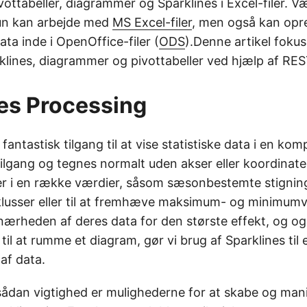
vottabeller, diagrammer og Sparklines i Excel-filer
kun kan arbejde med
MS Excel-filer
, men også kan opr
ta inde i OpenOffice-filer (
ODS
).Denne artikel fokuse
klines, diagrammer og pivottabeller ved hjælp af RES
es Processing
 fantastisk tilgang til at vise statistiske data i en k
lgang og tegnes normalt uden akser eller koordinater
er i en række værdier, såsom sæsonbestemte stigninge
lusser eller til at fremhæve maksimum- og minimumv
 nærheden af deres data for den største effekt, og ogs
 til at rumme et diagram, gør vi brug af Sparklines til 
af data.
sådan vigtighed er mulighederne for at skabe og man