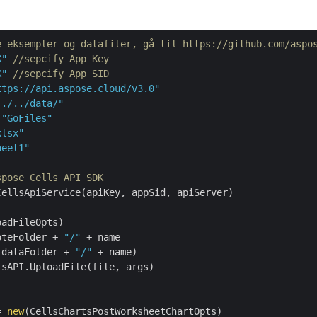
e eksempler og datafiler, gå til https://github.com/aspo
X"
//sepcify App Key
X"
//sepcify App SID
ttps://api.aspose.cloud/v3.0"
../../data/"
 
"GoFiles"
xlsx"
heet1"
spose Cells API SDK
ellsApiService(apiKey, appSid, apiServer)

adFileOpts)

oteFolder + 
"/"
 + name

(dataFolder + 
"/"
 + name)

sAPI.UploadFile(file, args)

= 
new
(CellsChartsPostWorksheetChartOpts)
