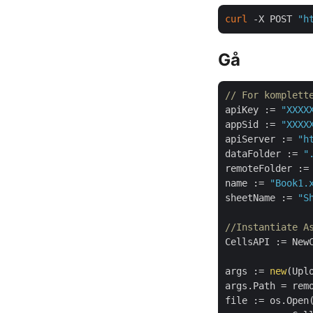
curl
 -X POST 
"h
Gå
// For komplett
apiKey := 
"XXXX
appSid := 
"XXXX
apiServer := 
"h
dataFolder := 
"
remoteFolder :=
name := 
"Book1.
sheetName := 
"S
//Instantiate A
CellsAPI := NewC
args := 
new
(Uplo
args.Path = rem
file := os.Open