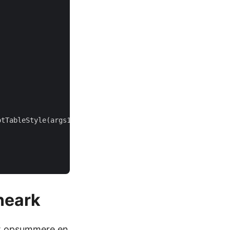
gneark
at opsummere en