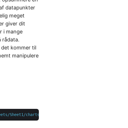
 af datapunkter
elig meget
r giver dit
r i mange
å rådata.
r det kommer til
n nemt manipulere
eets/Sheet1/charts?chartType=Bar&area=B1:F2&title=SalesS