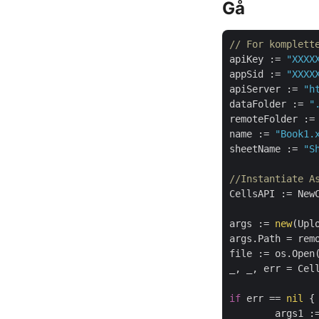
Gå
// For komplett
apiKey := 
"XXXX
appSid := 
"XXXX
apiServer := 
"h
dataFolder := 
"
remoteFolder :=
name := 
"Book1.
sheetName := 
"S
//Instantiate A
CellsAPI := NewC
args := 
new
(Uplo
args.Path = rem
file := os.Open
_, _, err = Cell
if
 err == 
nil
 {

	args1 :