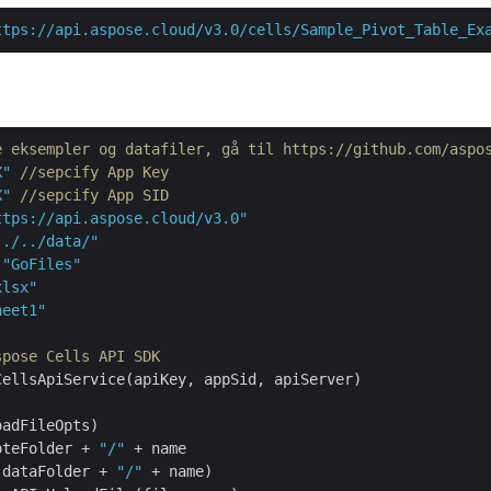
ttps://api.aspose.cloud/v3.0/cells/Sample_Pivot_Table_Ex
e eksempler og datafiler, gå til https://github.com/aspo
X"
//sepcify App Key
X"
//sepcify App SID
ttps://api.aspose.cloud/v3.0"
../../data/"
 
"GoFiles"
xlsx"
heet1"
spose Cells API SDK
ellsApiService(apiKey, appSid, apiServer)

adFileOpts)

oteFolder + 
"/"
 + name

(dataFolder + 
"/"
 + name)
