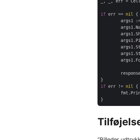
_, _, err = Cell
if
 err == 
nil
 {

	args1 :
	args1.Name = name

	args1.SheetName = sheetName

	args1.P
	args1.S
	args1.S
	args1.Folder = remoteFolder

	response, httpResponse, err := CellsAPI.CellsPivotTablesPostPivotTableStyle(args1)

if
 err != 
nil
 {

	fmt.Println(err)

Tilføjel
“Billeder udtry