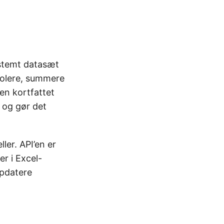
estemt datasæt
solere, summere
en kortfattet
 og gør det
ler. API’en er
er i Excel-
pdatere