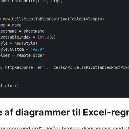
sAPI.UploadFile(file, args)

= 
new
(CellsPivotTablesPostPivotTableStyleOpts)

ivotTableIndex = 
int32
(
0
)

tyle = 
new
(Style)

tyle.Custom = 
"##.#"
se af diagrammer til Excel-re
kker mere end ord”. Derfor hjælper diagrammer med 