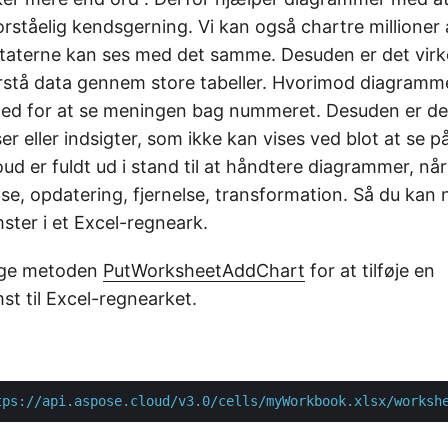
 forståelig kendsgerning. Vi kan også chartre millioner
ultaterne kan ses med det samme. Desuden er det virk
rstå data gennem store tabeller. Hvorimod diagramme
hed for at se meningen bag nummeret. Desuden er de
er eller indsigter, som ikke kan vises ved blot at se p
ud er fuldt ud i stand til at håndtere diagrammer, nå
else, opdatering, fjernelse, transformation. Så du ka
ter i et Excel-regneark.
ruge metoden
PutWorksheetAddChart
for at tilføje en
t til Excel-regnearket.
tps://api.aspose.cloud/v3.0/cells/myWorkbook.xlsx/worksh