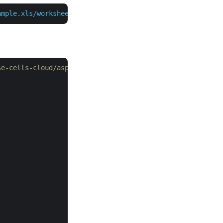
ample.xls/worksheets/Sheet2/pivottables/0/FormatAll"
 -d 
se-cells-cloud/aspose-cells-cloud-go