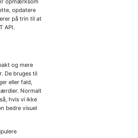
. Vær opmærksom
ette, opdatere
rer på trin til at
T API.
ompakt og mere
. De bruges til
r eller fald,
ærdier. Normalt
å, hvis vi ikke
en bedre visuel
ipulere