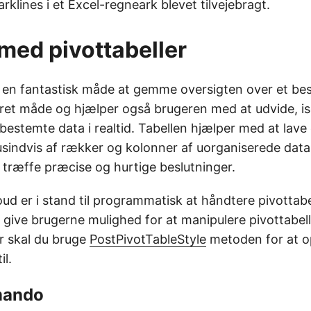
rklines i et Excel-regneark blevet tilvejebragt.
med pivottabeller
r en fantastisk måde at gemme oversigten over et b
et måde og hjælper også brugeren med at udvide, i
estemte data i realtid. Tabellen hjælper med at lave 
tusindvis af rækker og kolonner af uorganiserede data
t træffe præcise og hurtige beslutninger.
ud er i stand til programmatisk at håndtere pivottabel
 give brugerne mulighed for at manipulere pivottabell
r skal du bruge
PostPivotTableStyle
metoden for at o
il.
mando