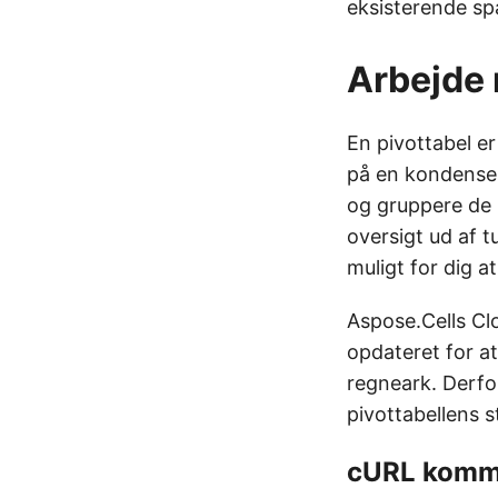
eksisterende spa
Arbejde 
En pivottabel e
på en kondenser
og gruppere de b
oversigt ud af 
muligt for dig a
Aspose.Cells Clo
opdateret for at
regneark. Derfo
pivottabellens st
cURL kom