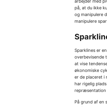
arbejder med pi
på, at du ikke 
og manipulere da
manipulere spar
Sparklin
Sparklines er en
overbevisende ti
at vise tendens
økonomiske cyk
er de placeret i
har rigelig plads
repræsentation 
På grund af en 