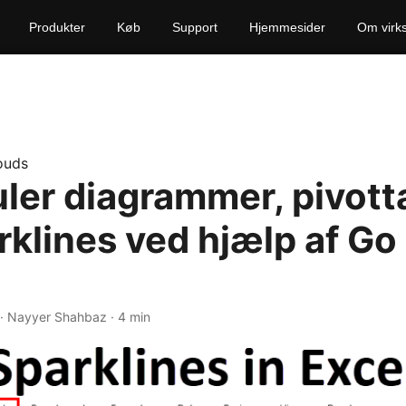
Produkter
Køb
Support
Hjemmesider
Om virk
ouds
ler diagrammer, pivott
rklines ved hjælp af G
· Nayyer Shahbaz · 4 min