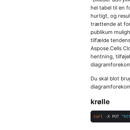
hel tabel til en
hurtigt, og res
trættende at fo
publikum mulig
tilfælde tendens
Aspose.Cells Clo
hentning, tilføj
diagramforekoms
Du skal blot b
diagramforekoms
krølle
curl
 -X PUT 
"ht